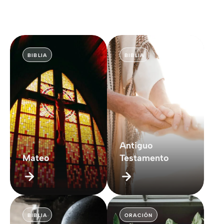
BIBLIA
BIBLIA
Antiguo
Mateo
Testamento
BIBLIA
ORACIÓN