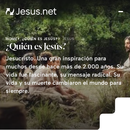
Des
Je
Th
Cho
HOME
¿QUIÉN ES JESÚS?
JESUS
y m
¿Quién es Jesús?
Devo
Jesucristo. Una gran inspiración para
di
muchos desde hace más de 2.000 años. Su
Crec
vida fue fascinante, su mensaje radical. Su
en 
vida y su muerte cambiaron el mundo para
Cont
siempre.