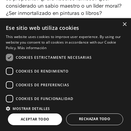
considerado un sabio maestro o un líder moral?
¿Ser inmortalizado en pinturas o libros?
×
Ese sitio web utiliza cookies
Aunque puede haber sido una gran fuente de
This website uses cookies to improve user experience. By using our
inspiración, su objetivo era, es y será siempre el
website you consent to all cookies in accordance with our Cookie
ser humano, ¡tú y yo! Quiere conocerte
Policy.
Más información
personalmente. Aunque aún no le encuentres
COOKIES ESTRICTAMENTE NECESARIAS
sentido.
COOKIES DE RENDIMIENTO
COOKIES DE PREFERENCIAS
COOKIES DE FUNCIONALIDAD
Conozca a Jesús
MOSTRAR DETALLES
RECHAZAR TODO
ACEPTAR TODO