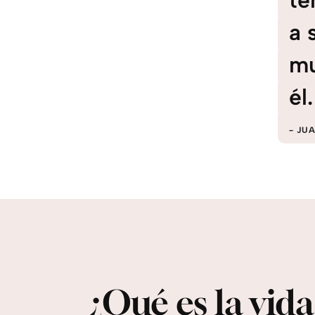
te
a 
mu
él.
JUA
¿Qué es la vid