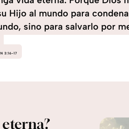
nga vida eterna. Porque Dios 
su Hijo al mundo para condenar
ndo, sino para salvarlo por m
N 3:16-17
a eterna?