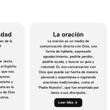
idad
La oración
ez de la
La oración es un medio de
?
comunicación directa con Dios, una
forma de hablarle, expresarle
agradecimiento, pedirle perdón,
e Jesús,
pedirle ayuda, y buscar su guía y
el Espíritu
voluntad. Es una conversación con
os que nos
Dios que puede ser hecha de manera
ayores
personal y espontánea o siguiendo
ianismo y
oraciones tradicionales, como el
neta es la
"Padre Nuestro", que fue enseñada por
tu de Dios
Jesús a sus discípulos.
sotros.
Leer Más