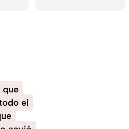
o que
todo el
que