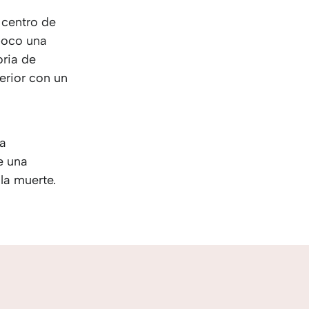
KO
Korean
MG
Malagas
l centro de
MM
Burmes
poco una
NL
Dutch
oria de
NL
Flemish
erior con un
NO
Norwegi
PT
Portugue
RO
Romania
ra
RU
Russian
e una
SV
Swedish
la muerte.
TA
Tamil
TH
Thai
TL
Tagalog
TL
Taglish
TR
Turkish
UK
Ukrainia
UR
Urdu