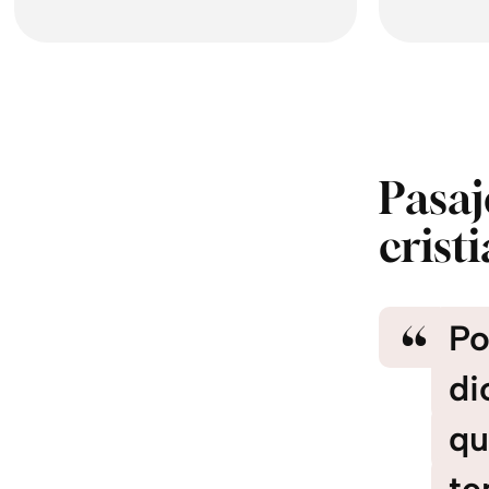
Pasaj
crist
Po
di
qu