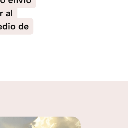
no envió
 al
edio de