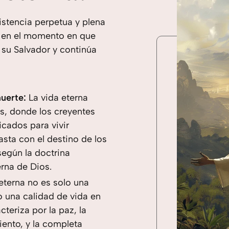
istencia perpetua y plena
a en el momento en que
su Salvador y continúa
uerte:
La vida eterna
os, donde los creyentes
icados para vivir
sta con el destino de los
según la doctrina
erna de Dios.
eterna no es solo una
o una calidad de vida en
teriza por la paz, la
miento, y la completa