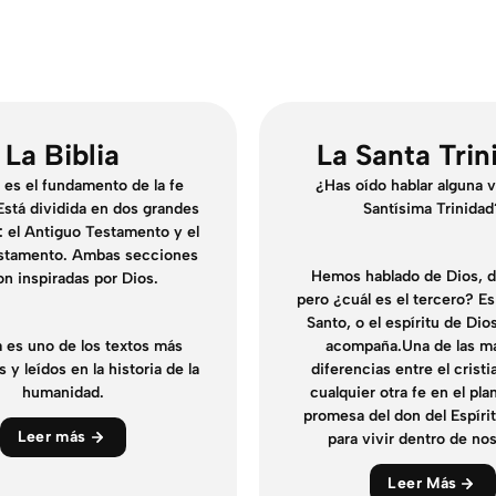
La Biblia
La Santa Trin
a es el fundamento de la fe
¿Has oído hablar alguna v
 Está dividida en dos grandes
Santísima Trinidad
 el Antiguo Testamento y el
stamento. Ambas secciones
Hemos hablado de Dios, d
on inspiradas por Dios.
pero ¿cuál es el tercero? Es 
Santo, o el espíritu de Di
a es uno de los textos más
acompaña.Una de las m
 y leídos en la historia de la
diferencias entre el crist
humanidad.
cualquier otra fe en el pla
promesa del don del Espíri
Leer más
para vivir dentro de no
Leer Más