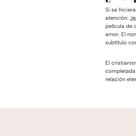
Si se hicier
atención:
Je
película de 
amor. El nom
subtítulo c
El cristiani
completada d
relación ete