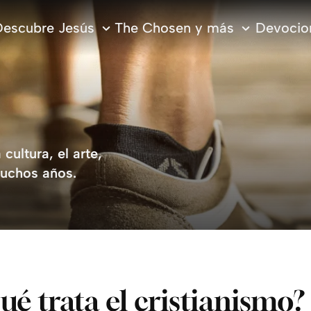
escubre Jesús
The Chosen y más
Devocion
cultura, el arte,
muchos años.
ué trata el cristianismo?