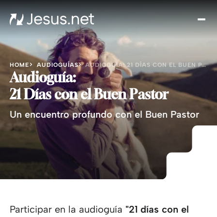
Des
Je
Th
Cho
HOME
AUDIOGUÍAS
AUDIOGUIA: 21 DÍAS CON EL BUEN PASTOR
y m
Audioguía:
Devo
21 Días con el Buen Pastor
di
Un encuentro profundo con el Buen Pastor
Crec
en 
Cont
Participar en la audioguía
"21 días con el