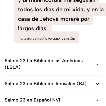
todos los días de mi vida, y en la
casa de Jehová moraré por
largos días.
SALMO 23 REINA VALERA VERSIÓN
Salmo 23 La Biblia de las Américas
Salmo 23 La Biblia de las Américas
(LBLA)
(LBLA)
Salmo 23 en Biblia de Jerusalén (BJ)
Salmo 23 en Biblia de Jerusalén (BJ)
Salmo 23 en Español NVI
Salmo 23 en Español NVI