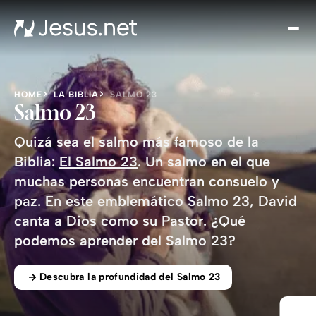
Des
Je
Th
Cho
HOME
LA BIBLIA
SALMO 23
y m
Salmo 23
Devo
Quizá sea el salmo más famoso de la
di
Biblia:
El Salmo 23
. Un salmo en el que
Crec
muchas personas encuentran consuelo y
en 
paz. En este emblemático Salmo 23, David
Cont
canta a Dios como su Pastor. ¿Qué
podemos aprender del Salmo 23?
Descubra la profundidad del Salmo 23