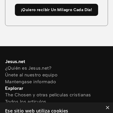
¡Quiero recibir Un Milagro Cada Día!
Jesus.net
¿Quién es Jesus.net?
Únete al nuestro equipo
Mantengase informado
Explorar
The Chosen y otras películas cristianas
Todos los artículos
×
Cursos online
Ese sitio web utiliza cookies