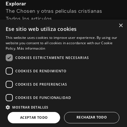
Explorar
The Chosen y otras películas cristianas
Todos los artículos
×
Cursos online
Ese sitio web utiliza cookies
Audioguías
This website uses cookies to improve user experience. By using our
¿Cómo podemos ayudarte?
website you consent to all cookies in accordance with our Cookie
Devocional diario
Policy.
Más información
Necesito oración
COOKIES ESTRICTAMENTE NECESARIAS
Tengo preguntas
Síguenos en
COOKIES DE RENDIMIENTO
COOKIES DE PREFERENCIAS
COOKIES DE FUNCIONALIDAD
MOSTRAR DETALLES
© Copyright 2026 es.Jesus.net
Politica de Privacidad
RECHAZAR TODO
ACEPTAR TODO
Cookie Policy
a :sitio de enlaces