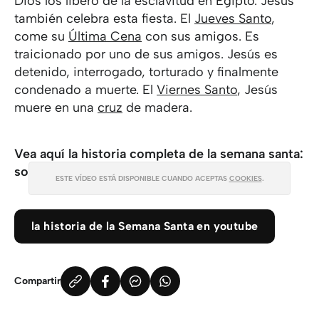
Dios los liberó de la esclavitud en Egipto. Jesús
también celebra esta fiesta. El
Jueves Santo
,
come su
Última Cena
con sus amigos. Es
traicionado por uno de sus amigos. Jesús es
detenido, interrogado, torturado y finalmente
condenado a muerte. El
Viernes Santo
, Jesús
muere en una
cruz
de madera.
Vea aquí la historia completa de la semana santa:
sobre la muerte y resurrección de Jesús.
ESTE VÍDEO ESTÁ DISPONIBLE CUANDO ACEPTAS
COOKIES
.
la historia de la Semana Santa en youtube
Compartir