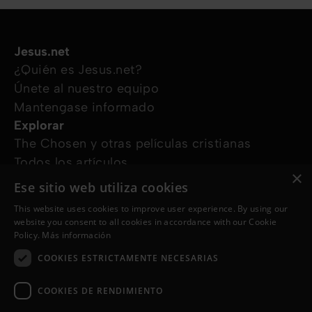
Jesus.net
¿Quién es Jesus.net?
Únete al nuestro equipo
Mantengase informado
Explorar
The Chosen y otras películas cristianas
Todos los artículos
×
Cursos online
Ese sitio web utiliza cookies
Audioguías
This website uses cookies to improve user experience. By using our
¿Cómo podemos ayudarte?
website you consent to all cookies in accordance with our Cookie
Devocional diario
Policy.
Más información
Necesito oración
COOKIES ESTRICTAMENTE NECESARIAS
Tengo preguntas
Síguenos en
COOKIES DE RENDIMIENTO