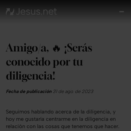
Des
Je
Th
Cho
Amigo/a, 🔥 ¡Serás
y m
Devo
conocido por tu
di
Crec
diligencia!
en 
Cont
Fecha de publicación
31 de ago. de 2023
Seguimos hablando acerca de la diligencia, y
hoy me gustaría centrarme en la diligencia en
relación con las cosas que tenemos que hacer.