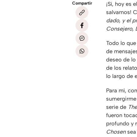
Compartir
¡Sí, hoy es 
salvarnos! 
dado, y el 
Consejero, 
Todo lo que 
de mensajes
deseo de lo
de los rela
lo largo de 
Para mí, com
sumergirme e
serie de
The
fueron toca
profundo y r
Chosen
sea