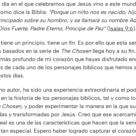
el día en el que celebramos que Jesús vino a este mun
Como dice la Biblia:
“Porque un niño nos es nacido, hij
principado sobre su hombro; y se llamará su nombre Ad
Dios Fuerte, Padre Eterno, Príncipe de Paz”
(
Isaías 9:6
)
tiene un principio, tiene un fin. Es por ello que esta se
 basados en la serie de
The Chosen
llega hoy a su fin
 más profundo de mi corazón que hayas disfrutado 
tos de cada uno de los personajes bíblicos que hemos 
estos días.
o autor, ha sido una experiencia extraordinaria el po
n la historia de los personajes bíblicos, tal y como los
 Chosen,
y poder experimentar la manera en la que su
das y transformadas por Jesús. Creo que ese acercam
eal es una de las características que hacen que la ser
 tan especial. Espero haber logrado capturar el corazó