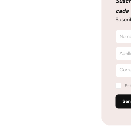
Suscr
cada 
Suscrí
Nom
Apell
Corre
Est
Se