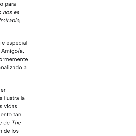
KO
Korean
do para
MG
Malagas
o nos es
MM
Burmes
mirable,
NL
Dutch
.
NL
Flemish
NO
Norwegi
rie especial
PT
Portugue
. Amigo/a,
RO
Romania
enormemente
RU
Russian
analizado a
SV
Swedish
TA
Tamil
der
TH
Thai
 ilustra la
TL
Tagalog
s vidas
TL
Taglish
iento tan
TR
Turkish
ie de
The
UK
Ukrainian
n de los
UR
Urdu