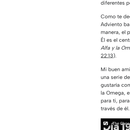
diferentes p
Como te dec
Adviento ba
manera, el p
Él es el cen
Alfa y la Ome
22:13
).
Mi buen ami
una serie de
gustaría co
la Omega, el
para ti, par
través de él