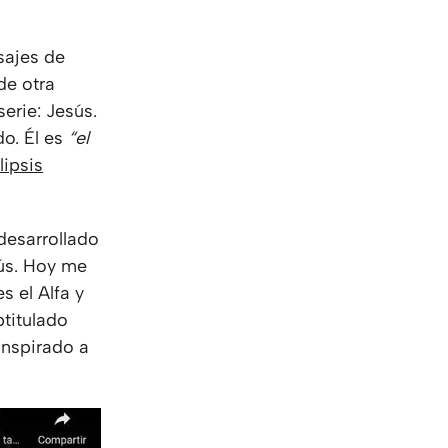
sajes de
de otra
serie: Jesús.
do. Él es
“el
ipsis
 desarrollado
sús. Hoy me
 el Alfa y
btitulado
inspirado a