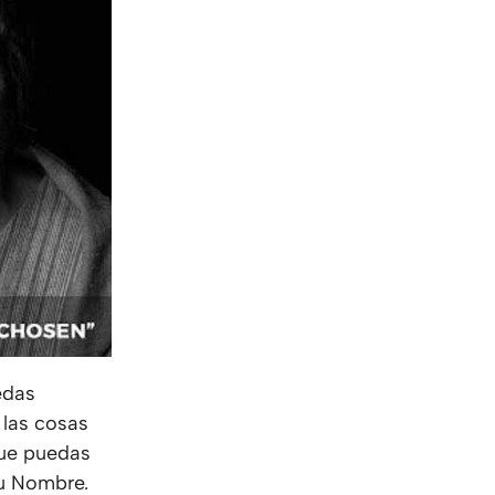
edas
 las cosas
que puedas
Su Nombre.