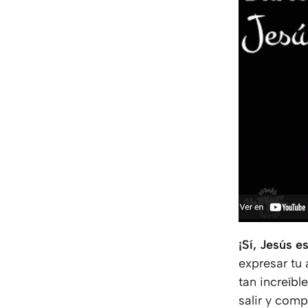
¡Sí, Jesús e
expresar tu 
tan increíb
salir y com