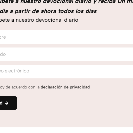
íbete a nuestro devocional diario y reciba Un m
día a partir de ahora todos los días
bete a nuestro devocional diario
bre
ido
o electrónico
oy de acuerdo con la
declaración de privacidad
nd