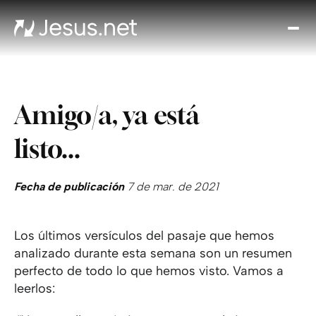
Des
Je
Th
Cho
Amigo/a, ya está
y m
Devo
listo...
di
Crec
en 
Fecha de publicación
7 de mar. de 2021
Cont
Los últimos versículos del pasaje que hemos
analizado durante esta semana son un resumen
perfecto de todo lo que hemos visto. Vamos a
leerlos: