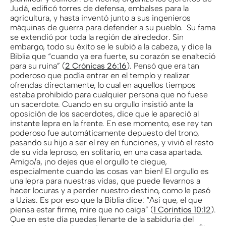
Judá, edificó torres de defensa, embalses para la
agricultura, y hasta inventó junto a sus ingenieros
máquinas de guerra para defender a su pueblo. Su fama
se extendió por toda la región de alrededor. Sin
embargo, todo su éxito se le subió a la cabeza, y dice la
Biblia que “cuando ya era fuerte, su corazón se enalteció
para su ruina” (
2 Crónicas 26:16
). Pensó que era tan
poderoso que podía entrar en el templo y realizar
ofrendas directamente, lo cual en aquellos tiempos
estaba prohibido para cualquier persona que no fuese
un sacerdote. Cuando en su orgullo insistió ante la
oposición de los sacerdotes, dice que le apareció al
instante lepra en la frente. En ese momento, ese rey tan
poderoso fue automáticamente depuesto del trono,
pasando su hijo a ser el rey en funciones, y vivió el resto
de su vida leproso, en solitario, en una casa apartada.
Amigo/a, ¡no dejes que el orgullo te ciegue,
especialmente cuando las cosas van bien! El orgullo es
una lepra para nuestras vidas, que puede llevarnos a
hacer locuras y a perder nuestro destino, como le pasó
a Uzías. Es por eso que la Biblia dice: “Así que, el que
piensa estar firme, mire que no caiga” (
1 Corintios 10:12
).
Que en este día puedas llenarte de la sabiduría del