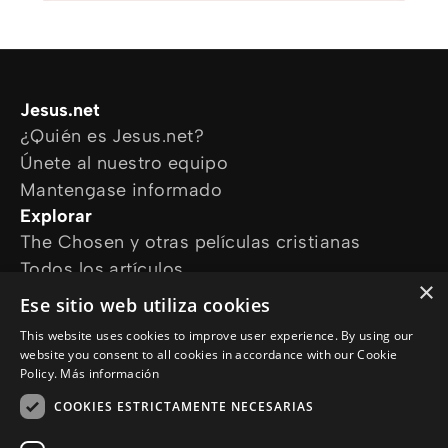
Jesus.net
¿Quién es Jesus.net?
Únete al nuestro equipo
Mantengase informado
Explorar
The Chosen y otras películas cristianas
Todos los artículos
×
Cursos online
Ese sitio web utiliza cookies
Audioguías
This website uses cookies to improve user experience. By using our
¿Cómo podemos ayudarte?
website you consent to all cookies in accordance with our Cookie
Devocional diario
Policy.
Más información
Necesito oración
COOKIES ESTRICTAMENTE NECESARIAS
Tengo preguntas