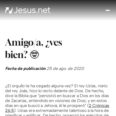
Des
Je
Th
Cho
Amigo/a, ¿ves
y m
Devo
bien? 🤓
di
Crec
en 
Fecha de publicación
25 de ago. de 2020
Cont
¿El orgullo te ha cegado alguna vez? El rey Uzías, nieto
del rey Joás, hizo lo recto delante de Dios. De hecho,
dice la Biblia que “persistió en buscar a Dios en los días
de Zacarías, entendido en visiones de Dios; y en estos
días en que buscó a Jehová, él le prosperó” (
2 Crónicas
26:5
). Uzías era extremadamente talentoso a la hora de
planificar y edificar. De hecho, organizó los ejércitos de