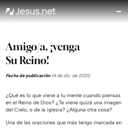
Des
Je
Th
Cho
Amigo/a, ¡venga
y m
Devo
Su Reino!
di
Crec
en 
Fecha de publicación
14 de dic. de 2020
Cont
¿Qué es lo que viene a tu mente cuando piensas
en el Reino de Dios? ¿Te viene quizá una imagen
del Cielo, o de la iglesia? ¿Alguna otra cosa?
Una de las oraciones que más tengo marcada en