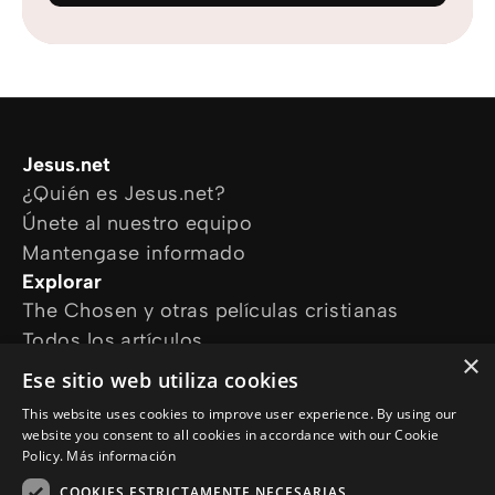
Jesus.net
¿Quién es Jesus.net?
Únete al nuestro equipo
Mantengase informado
Explorar
The Chosen y otras películas cristianas
Todos los artículos
×
Cursos online
Ese sitio web utiliza cookies
Audioguías
This website uses cookies to improve user experience. By using our
¿Cómo podemos ayudarte?
website you consent to all cookies in accordance with our Cookie
Devocional diario
Policy.
Más información
Necesito oración
COOKIES ESTRICTAMENTE NECESARIAS