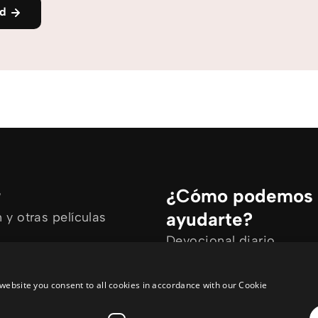
nd
r
¿Cómo podemos
ayudarte?
y otras películas
Devocional diario
rtículos
Necesito oración
ine
Tengo preguntas
website you consent to all cookies in accordance with our Cookie