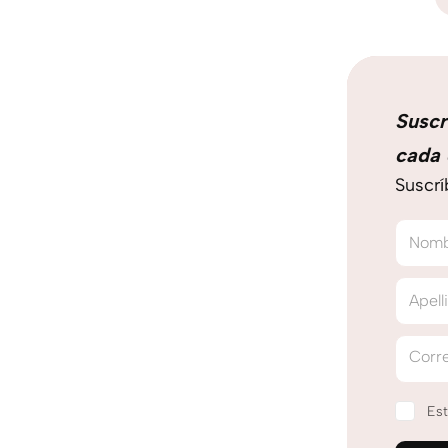
Suscr
cada 
Suscrí
Nom
Apell
Corre
Est