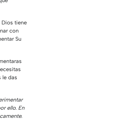
 que
 Dios tiene
inar con
mentar Su
imentaras
necesitas
 le das
erimentar
or ello. En
icamente.