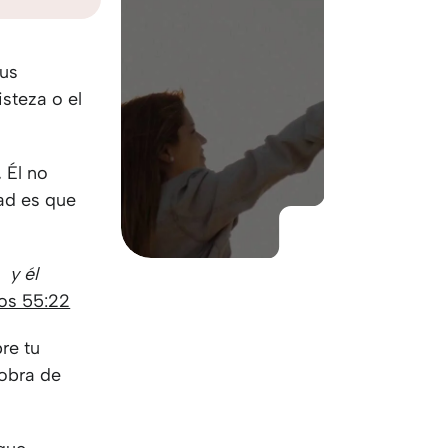
KO
Korean
MG
Malagas
MM
Burmes
tus
NL
Dutch
isteza o el
NL
Flemish
NO
Norwegi
PT
Portugue
.
Él no
RO
Romania
tad es que
RU
Russian
SV
Swedish
TA
Tamil
, y él
TH
Thai
os 55:22
TL
Tagalog
re tu
TL
Taglish
 obra de
TR
Turkish
UK
Ukrainian
UR
Urdu