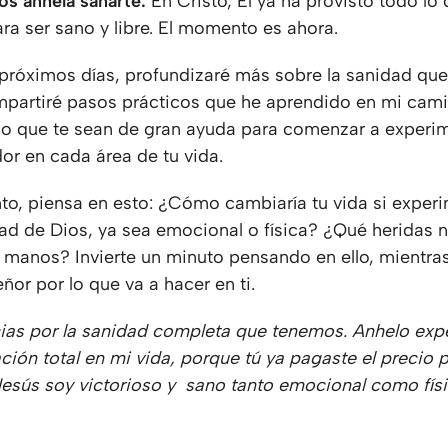
os anhela sanarte.
En Cristo, Él ya ha provisto todo lo
ra ser sano y libre. El momento es ahora.
 próximos días, profundizaré más sobre la sanidad que
ompartiré pasos prácticos que he aprendido en mi cam
lo que te sean de gran ayuda para comenzar a experi
or en cada área de tu vida.
nto, piensa en esto: ¿Cómo cambiaría tu vida si exper
dad de Dios, ya sea emocional o física? ¿Qué heridas 
s manos? Invierte un minuto pensando en ello, mientras
eñor por lo que va a hacer en ti.
cias por la sanidad completa que tenemos. Anhelo exp
ción total en mi vida, porque tú ya pagaste el precio p
esús soy victorioso y sano tanto emocional como fís