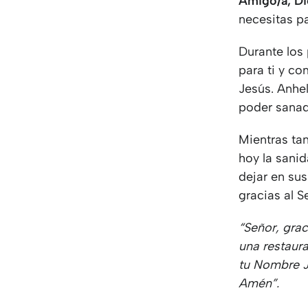
Amigo/a, Di
necesitas pa
Durante los
para ti y c
Jesús. Anhe
poder sanad
Mientras ta
hoy la sani
dejar en su
gracias al S
“Señor, gra
una restaura
tu Nombre J
Amén”.