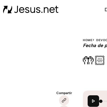
D
HOME
DEVOC
Fecha de p
🤲🏻
Compartir