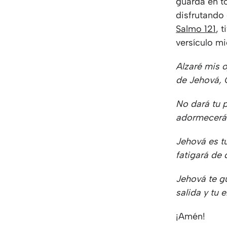
guarda en t
disfrutando
Salmo 121
, 
versículo mi
Alzaré mis 
de Jehová,
No dará tu p
adormecerá
Jehová es t
fatigará de 
Jehová te g
salida y tu 
¡Amén!