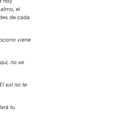
e hoy
almo, el
des de cada
ocorro viene
quí, no se
El sol no te
ará tu