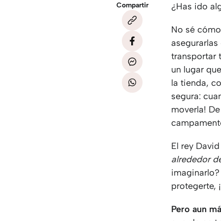
Compartir
¿Has ido a
No sé cómo 
asegurarlas
transportar 
un lugar que
la tienda, co
segura: cuan
moverla! De
campament
El rey Davi
alrededor de
imaginarlo?
protegerte, 
Pero aun má