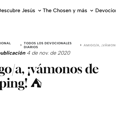
escubre Jesús
The Chosen y más
Devocion
IONAL
TODOS LOS DEVOCIONALES
O
DIARIOS
ublicación
4 de nov. de 2020
o/a, ¡vámonos de
ing! ⛺️