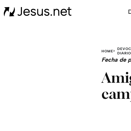
D
DEVOC
HOME
DIARI
Fecha de p
Amig
camp