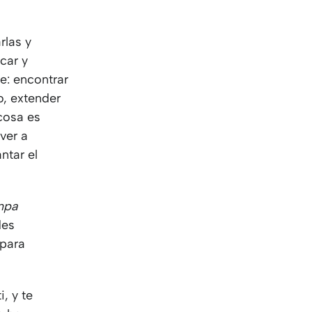
KO
Korean
MG
Malagas
MM
Burmes
rlas y
NL
Dutch
car y
NL
Flemish
e: encontrar
NO
Norwegi
o, extender
PT
Portugue
 cosa es
RO
Romania
ver a
RU
Russian
ntar el
SV
Swedish
TA
Tamil
mpa
TH
Thai
des
TL
Tagalog
 para
TL
Taglish
TR
Turkish
UK
Ukrainian
i, y te
UR
Urdu