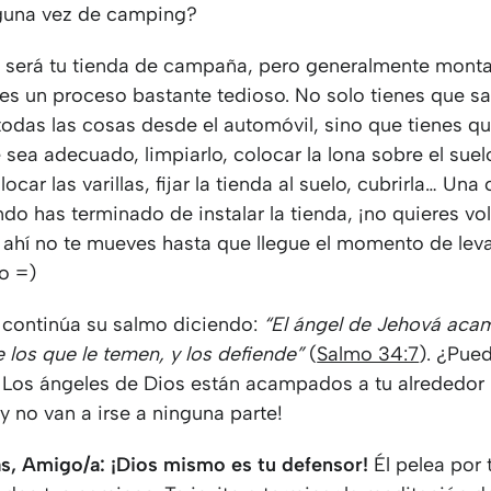
lguna vez de camping?
será tu tienda de campaña, pero generalmente monta
 es un proceso bastante tedioso. No solo tienes que sa
todas las cosas desde el automóvil, sino que tienes qu
 sea adecuado, limpiarlo, colocar la lona sobre el suel
locar las varillas, fijar la tienda al suelo, cubrirla… Una
do has terminado de instalar la tienda, ¡no quieres vol
 ahí no te mueves hasta que llegue el momento de leva
o =)
d continúa su salmo diciendo:
“El ángel de Jehová aca
 los que le temen, y los defiende”
(
Salmo 34:7
). ¿Pue
 Los ángeles de Dios están acampados a tu alrededor
¡y no van a irse a ninguna parte!
s, Amigo/a: ¡Dios mismo es tu defensor!
Él pelea por t