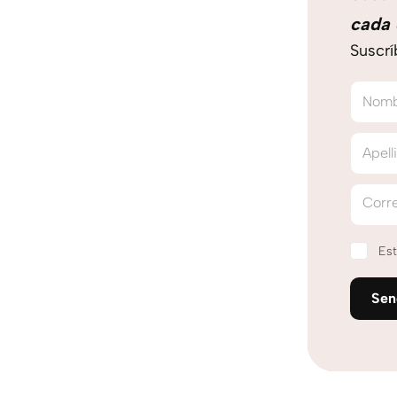
cada 
Suscrí
Nom
Apell
Corre
Est
Se