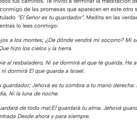
odos tus caminos. Te invito a terminar la meditación d
 conmigo de las promesas que aparecen en este otro s
titulado
“El Señor es tu guardador”.
Medita en las verda
entras lo lees conmigo:
ojos a los montes;
¿De dónde vendrá mi socorro?
Mi s
Que hizo los cielos y la tierra.
ie al resbaladero,
Ni se dormirá el que te guarda.
He a
 ni dormirá
El que guarda a Israel.
u guardador;
Jehová es tu sombra a tu mano derecha.
día,
Ni la luna de noche.
uardará de todo mal;
El guardará tu alma.
Jehová guard
entrada
Desde ahora y para siempre.