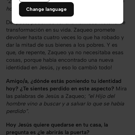
“Zaqueo, baja enseguida. Tengo que quedarme
hoy en tu casa”.
Change language
Después, podemos ver una hermosa historia de
transformación en su vida. Zaqueo promete
devolver hasta cuatro veces lo que ha robado y
dar la mitad de sus bienes a los pobres. Y es
que, de repente, Zaqueo ya no necesitaba esas
cosas, porque había encontrado una nueva
identidad en Jesús, ¡y eso lo cambió todo!
Amigo/a, ¿dónde estás poniendo tu identidad
hoy? ¿Te sientes perdido en este aspecto?
Mira
las palabras de Jesús a Zaqueo;
“el Hijo del
hombre vino a buscar y a salvar lo que se había
perdido”.
Hoy Jesús quiere quedarse en tu casa, la
pregunta es ¿le abrirás la puerta?