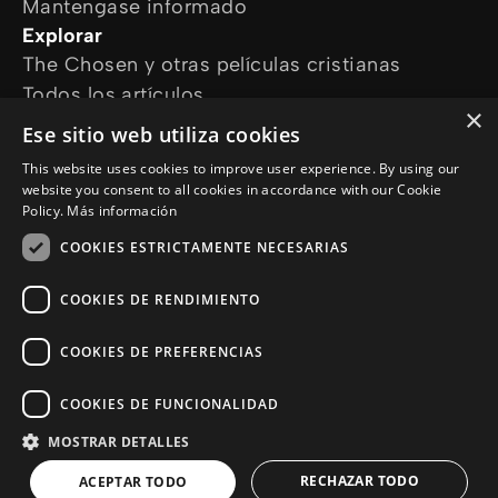
Mantengase informado
Explorar
The Chosen y otras películas cristianas
Todos los artículos
×
Cursos online
Ese sitio web utiliza cookies
Audioguías
This website uses cookies to improve user experience. By using our
¿Cómo podemos ayudarte?
website you consent to all cookies in accordance with our Cookie
Devocional diario
Policy.
Más información
Necesito oración
COOKIES ESTRICTAMENTE NECESARIAS
Tengo preguntas
Síguenos en
COOKIES DE RENDIMIENTO
COOKIES DE PREFERENCIAS
COOKIES DE FUNCIONALIDAD
MOSTRAR DETALLES
© Copyright 2026 es.Jesus.net
Politica de Privacidad
RECHAZAR TODO
ACEPTAR TODO
Cookie Policy
a :sitio de enlaces