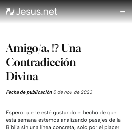
Des
Je
Th
Cho
Amigo/a, ⁉️ Una
y m
Devo
Contradicción
di
Crec
Divina
en 
Cont
Fecha de publicación
8 de nov. de 2023
Espero que te esté gustando el hecho de que
esta semana estemos analizando pasajes de la
Biblia sin una línea concreta, solo por el placer