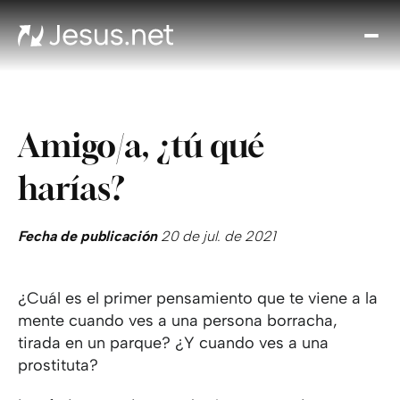
Des
Je
Th
Cho
Amigo/a, ¿tú qué
y m
Devo
harías?
di
Crec
en 
Fecha de publicación
20 de jul. de 2021
Cont
¿Cuál es el primer pensamiento que te viene a la
mente cuando ves a una persona borracha,
tirada en un parque? ¿Y cuando ves a una
prostituta?