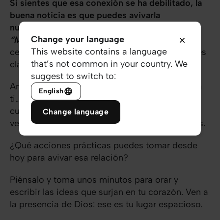
Si sientes que esa conexión se ha debilitado, la
buena noticia es que puedes avivarla
nuevamente.
Me encanta cómo David declara:
Change your language
“Me libró, porque se agradó de mí”.
¡Él tenía la
This website contains a language
certeza de que Dios lo amaba! Esa seguridad es
that’s not common in your country. We
clave para experimentar su victoria en tu vida.
suggest to switch to:
Amigo/a
,
Dios no está buscando perfección en
English
ti… está buscando una conexión real contigo. Y
cuando decides caminar con Él, comenzarás a
Change language
ver su favor manifestarse de maneras increíbles.
¿Qué acciones prácticas puedes tomar desde
hoy para avivar esa relación?
Piénsalo y toma unos minutos para orar y
escribir las ideas que surjan en tu corazón. Ven a
la presencia de Dios: ese es tu lugar espacioso.