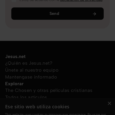
Send
Jesus.net
¿Quién es Jesus.net?
Únete al nuestro equipo
Mantengase informado
Explorar
The Chosen y otras películas cristianas
Todos los artículos
×
Cursos online
Ese sitio web utiliza cookies
Audioguías
This website uses cookies to improve user experience. By using our