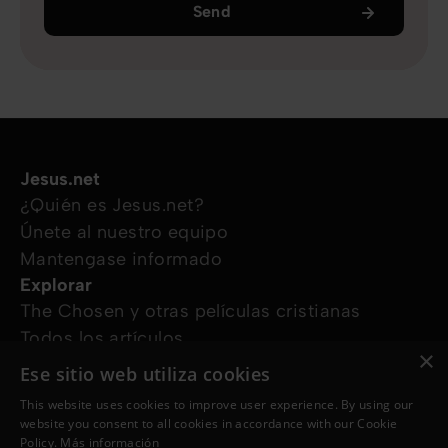
Send
Jesus.net
¿Quién es Jesus.net?
Únete al nuestro equipo
Mantengase informado
Explorar
The Chosen y otras películas cristianas
Todos los artículos
×
Cursos online
Ese sitio web utiliza cookies
Audioguías
This website uses cookies to improve user experience. By using our
¿Cómo podemos ayudarte?
website you consent to all cookies in accordance with our Cookie
Devocional diario
Policy.
Más información