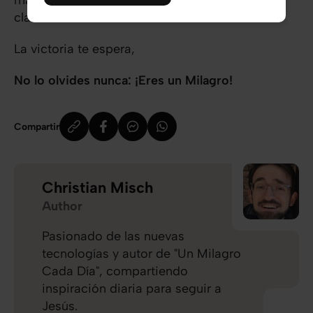
más en la aplicación de cada una de estas
claves.
La victoria te espera,
No lo olvides nunca: ¡Eres un Milagro!
Compartir
Christian Misch
Author
Pasionado de las nuevas
tecnologías y autor de "Un Milagro
Cada Día", compartiendo
inspiración diaria para seguir a
Jesús.