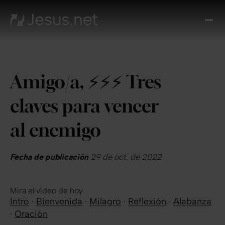
Des
Je
Th
Cho
Amigo/a, ⚡️⚡️⚡️ Tres
y m
Devo
claves para vencer
di
Crec
al enemigo
en 
Cont
Fecha de publicación
29 de oct. de 2022
Mira el vídeo de hoy
Intro
·
Bienvenida
·
Milagro
·
Reflexión
·
Alabanza
·
Oración