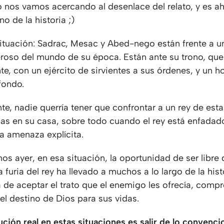
 nos vamos acercando al desenlace del relato, y es a
no de la historia ;)
situación: Sadrac, Mesac y Abed-nego están frente a u
roso del mundo de su época. Están ante su trono, que
e, con un ejército de sirvientes a sus órdenes, y un h
fondo.
, nadie querría tener que confrontar a un rey de esta
icas en su casa, sobre todo cuando el rey está enfada
a amenaza explícita.
s ayer, en esa situación, la oportunidad de ser libre 
a furia del rey ha llevado a muchos a lo largo de la hist
a de aceptar el trato que el enemigo les ofrecía, com
el destino de Dios para sus vidas.
ución real en estas situaciones es salir de lo convenci