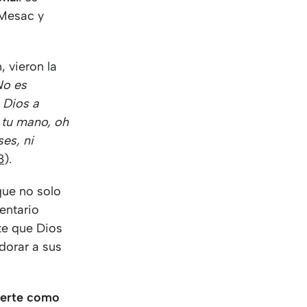
 Mesac y
, vieron la
No es
 Dios a
 tu mano, oh
ses, ni
8
).
que no solo
entario
nte que Dios
adorar a sus
certe como