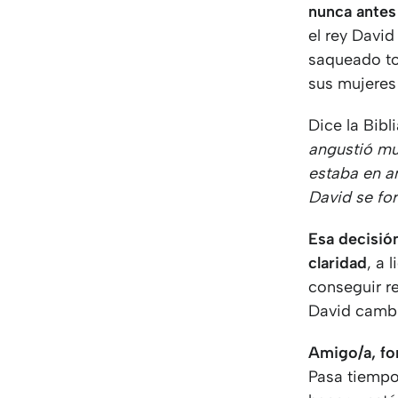
nunca antes 
el rey David
saqueado to
sus mujeres 
Dice la Bib
angustió mu
estaba en a
David se fo
Esa decisión
claridad
, a 
conseguir re
David cambió
Amigo/a, for
Pasa tiempo