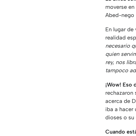
moverse en f
Abed-nego
En lugar de 
realidad espi
necesario q
quien servi
rey, nos lib
tampoco ado
¡Wow! Eso d
rechazaron 
acerca de Di
iba a hacer 
dioses o su 
Cuando está