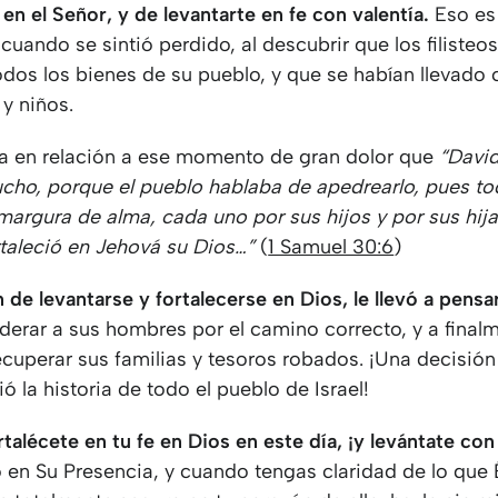
en el Señor, y de levantarte en fe con valentía.
Eso es 
 cuando se sintió perdido, al descubrir que los filisteo
dos los bienes de su pueblo, y que se habían llevado 
y niños.
lia en relación a ese momento de gran dolor que
“David
cho, porque el pueblo hablaba de apedrearlo, pues to
margura de alma, cada uno por sus hijos y por sus hij
rtaleció en Jehová su Dios…”
(
1 Samuel 30:6
)
 de levantarse y fortalecerse en Dios, le llevó a pensa
liderar a sus hombres por el camino correcto, y a final
cuperar sus familias y tesoros robados. ¡Una decisión
 la historia de todo el pueblo de Israel!
talécete en tu fe en Dios en este día, ¡y levántate con 
 en Su Presencia, y cuando tengas claridad de lo que É