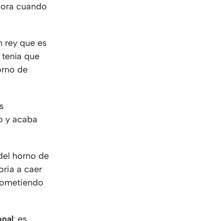
KO
Korean
hora cuando
MG
Malagas
MM
Burmes
NL
Dutch
n rey que es
NL
Flemish
 tenía que
NO
Norwegi
orno de
PT
Portugue
RO
Romania
s
RU
Russian
do y acaba
SV
Swedish
TA
Tamil
TH
Thai
del horno de
TL
Tagalog
oria a caer
TL
Taglish
prometiendo
TR
Turkish
UK
Ukrainian
UR
Urdu
onal
: es