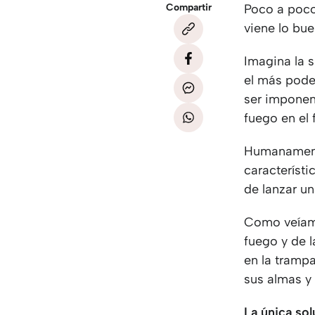
Compartir
Poco a poco
viene lo bue
Imagina la 
el más pode
ser imponent
fuego en el 
Humanamente
característ
de lanzar un
Como veíamo
fuego y de l
en la tramp
sus almas y 
La única sol