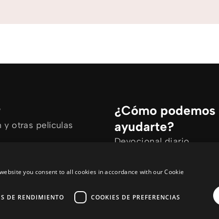
r
¿Cómo podemos
ayudarte?
y otras películas
Devocional diario
rtículos
Necesito oración
ine
Tengo preguntas
website you consent to all cookies in accordance with our Cookie
ES DE RENDIMIENTO
COOKIES DE PREFERENCIAS