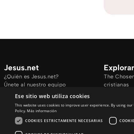
Jesus.net
Explora
¿Quién es Jesus.net?
The Chosen 
Únete al nuestro equipo
cristianas
Mantengase informado
Todos los a
Ese sitio web utiliza cookies
Cursos onl
This website uses cookies to improve user experience. By using our 
Audioguías
Policy.
Más información
COOKIES ESTRICTAMENTE NECESARIAS
COOKI