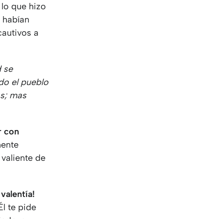
lo que hizo
s habían
cautivos a
 se
do el pueblo
as; mas
r con
mente
 valiente de
valentía!
l te pide