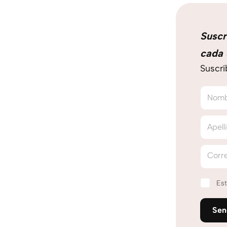
Suscr
cada 
Suscrí
Nom
Apell
Corre
Est
Se