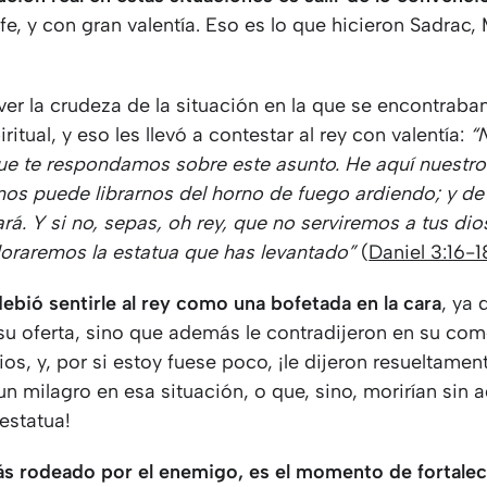
e, y con gran valentía. Eso es lo que hicieron Sadrac,
ver la crudeza de la situación en la que se encontraban
ritual, y eso les llevó a contestar al rey con valentía:
“
ue te respondamos sobre este asunto. He aquí nuestro
mos puede librarnos del horno de fuego ardiendo; y de
rará. Y si no, sepas, oh rey, que no serviremos a tus dio
raremos la estatua que has levantado”
(
Daniel 3:16-1
ebió sentirle al rey como una bofetada en la cara
, ya 
su oferta, sino que además le contradijeron en su com
os, y, por si estoy fuese poco, ¡le dijeron resueltame
un milagro en esa situación, o que, sino, morirían sin 
estatua!
s rodeado por el enemigo, es el momento de fortale