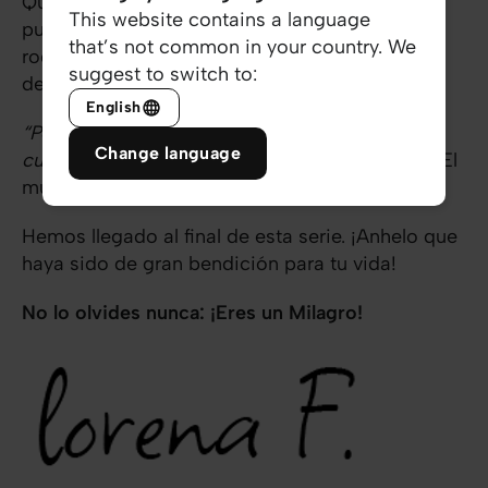
Que tu comunión con Él sea tan grande que no
This website contains a language
puedas dejar de amar y bendecir a quienes te
that’s not common in your country. We
rodean y de avanzar su Reino con coraje y
suggest to switch to:
determinación.
English
“Por eso te animo a vivir tu fe con valentía y a
Change language
cumplir juntos la misión de hacer discípulos”.
¡El
mundo está esperando!
Hemos llegado al final de esta serie. ¡Anhelo que
haya sido de gran bendición para tu vida!
No lo olvides nunca: ¡Eres un Milagro!