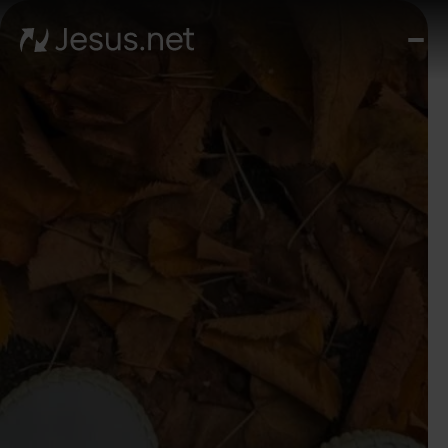
Des
Je
Th
Cho
y m
Devo
di
Crec
en 
Cont