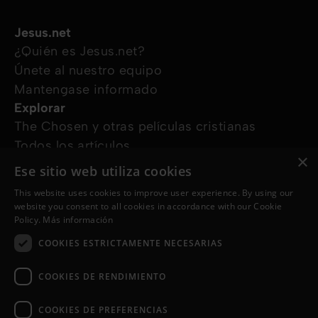
Jesus.net
¿Quién es Jesus.net?
Únete al nuestro equipo
Mantengase informado
Explorar
The Chosen y otras películas cristianas
Todos los artículos
×
Cursos online
Ese sitio web utiliza cookies
Audioguías
This website uses cookies to improve user experience. By using our
¿Cómo podemos ayudarte?
website you consent to all cookies in accordance with our Cookie
Devocional diario
Policy.
Más información
Necesito oración
COOKIES ESTRICTAMENTE NECESARIAS
Tengo preguntas
Síguenos en
COOKIES DE RENDIMIENTO
COOKIES DE PREFERENCIAS