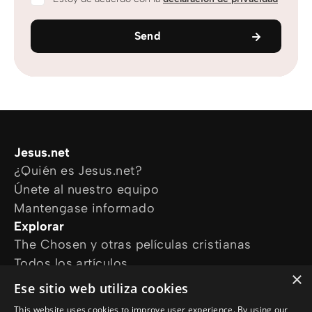
Send
Jesus.net
¿Quién es Jesus.net?
Únete al nuestro equipo
Mantengase informado
Explorar
The Chosen y otras películas cristianas
Todos los artículos
×
Cursos online
Ese sitio web utiliza cookies
Audioguías
This website uses cookies to improve user experience. By using our