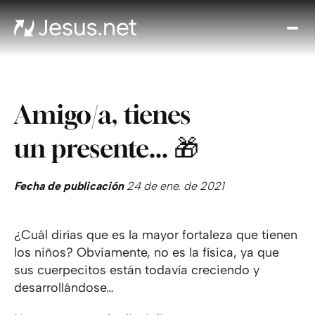
Des
Je
Th
Cho
Amigo/a, tienes
y m
Devo
un presente... 🎁
di
Crec
en 
Fecha de publicación
24 de ene. de 2021
Cont
¿Cuál dirías que es la mayor fortaleza que tienen
los niños? Obviamente, no es la física, ya que
sus cuerpecitos están todavía creciendo y
desarrollándose…