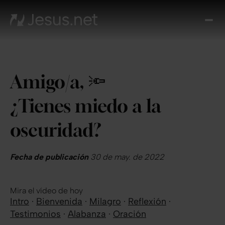
Des
Je
Th
Cho
Amigo/a, 🔦
y m
Devo
¿Tienes miedo a la
di
Crec
oscuridad?
en 
Cont
Fecha de publicación
30 de may. de 2022
Mira el vídeo de hoy
Intro
·
Bienvenida
·
Milagro
·
Reflexión
·
Testimonios
·
Alabanza
·
Oración