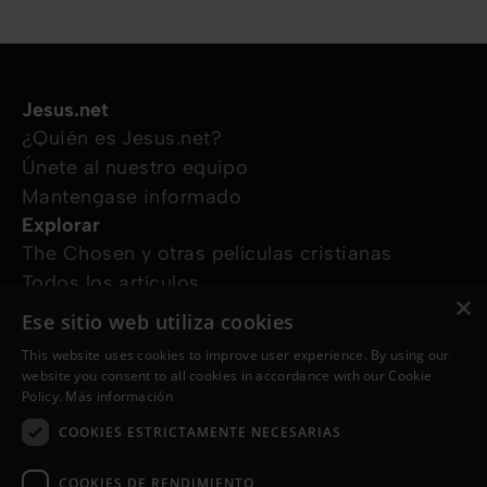
Jesus.net
¿Quién es Jesus.net?
Únete al nuestro equipo
Mantengase informado
Explorar
The Chosen y otras películas cristianas
Todos los artículos
×
Cursos online
Ese sitio web utiliza cookies
Audioguías
This website uses cookies to improve user experience. By using our
¿Cómo podemos ayudarte?
website you consent to all cookies in accordance with our Cookie
Devocional diario
Policy.
Más información
Necesito oración
COOKIES ESTRICTAMENTE NECESARIAS
Tengo preguntas
Síguenos en
COOKIES DE RENDIMIENTO