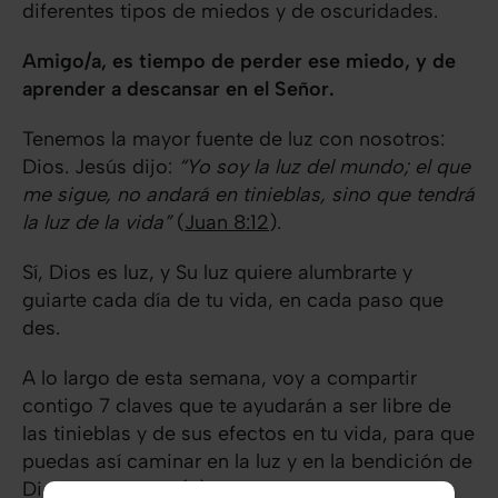
diferentes tipos de miedos y de oscuridades.
Amigo/a, es tiempo de perder ese miedo, y de
aprender a descansar en el Señor.
Tenemos la mayor fuente de luz con nosotros:
Dios. Jesús dijo:
“Yo soy la luz del mundo; el que
me sigue, no andará en tinieblas, sino que tendrá
la luz de la vida”
(
Juan 8:12
).
Sí, Dios es luz, y Su luz quiere alumbrarte y
guiarte cada día de tu vida, en cada paso que
des.
A lo largo de esta semana, voy a compartir
contigo 7 claves que te ayudarán a ser libre de
las tinieblas y de sus efectos en tu vida, para que
puedas así caminar en la luz y en la bendición de
Dios. ¿Estás listo(a)?