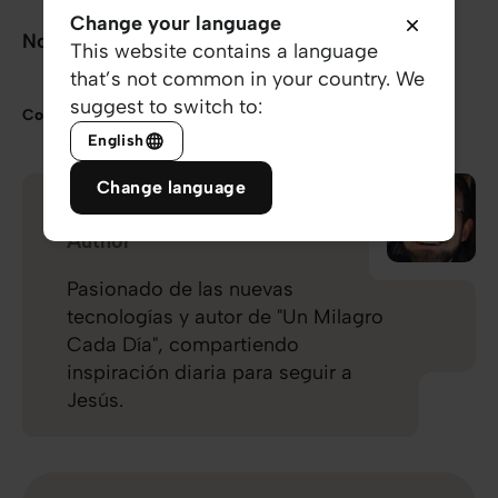
Change your language
No lo olvides nunca: ¡Eres un Milagro!
This website contains a language
that’s not common in your country. We
suggest to switch to:
Compartir
English
Change language
Christian Misch
Author
Pasionado de las nuevas
tecnologías y autor de "Un Milagro
Cada Día", compartiendo
inspiración diaria para seguir a
Jesús.