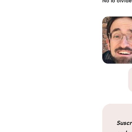
No lo olvide
Suscr