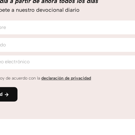
día a partir de ahora todos los días
bete a nuestro devocional diario
bre
ido
o electrónico
oy de acuerdo con la
declaración de privacidad
nd