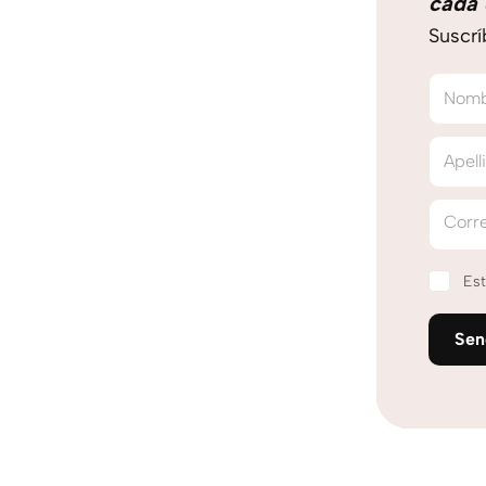
cada 
Suscrí
Nom
Apell
Corre
Est
Se