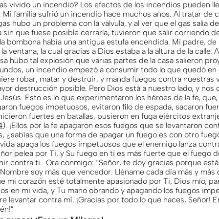
as vivido un incendio? Los efectos de los incendios pueden lle
 Mi familia sufrió un incendio hace muchos años. Al tratar de 
s hubo un problema con la válvula, y al ver que el gas salía d
sin que fuese posible cerrarla, tuvieron que salir corriendo de
la bombona había una antigua estufa encendida. Mi padre, de
 la ventana, la cual gracias a Dios estaba a la altura de la calle
asa hubo tal explosión que varias partes de la casa salieron pr
undos, un incendio empezó a consumir todo lo que quedó en el
iere robar, matar y destruir, y manda fuegos contra nuestras 
yor destrucción posible. Pero Dios está a nuestro lado, y nos d
Jesús. Esto es lo que experimentaron los héroes de la fe, que
agaron fuegos impetuosos, evitaron filo de espada, sacaron fue
hicieron fuertes en batallas, pusieron en fuga ejércitos extranj
4
). ¡Ellos por la fe apagaron esos fuegos que se levantaron cont
, ¿sabías que una forma de apagar un fuego es con otro fuego
 vida apaga los fuegos impetuosos que el enemigo lanza contra 
ñor pelea por Ti, y Su fuego en ti es más fuerte que el fuego d
nir contra ti. Ora conmigo: “Señor, te doy gracias porque est
 Nombre soy más que vencedor. Lléname cada día más y más 
ue mi corazón esté totalmente apasionado por Ti, Dios mío, p
ros en mi vida, y Tu mano obrando y apagando los fuegos imp
e levantar contra mí. ¡Gracias por todo lo que haces, Señor! 
mén!”