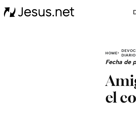
D
DEVOC
HOME
DIARIO
Fecha de p
Amig
el c