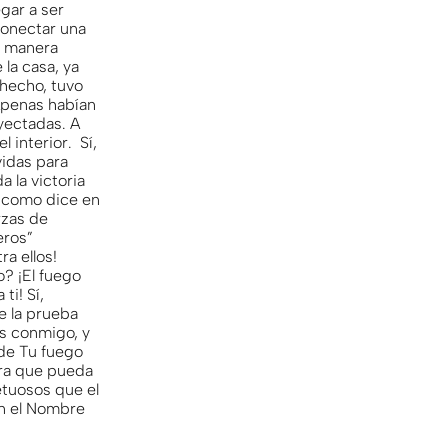
KO
Korean
gar a ser
MG
Malagas
conectar una
e manera
MM
Burmes
 la casa, ya
NL
Dutch
 hecho, tuvo
. Apenas habían
NL
Flemish
oyectadas. A
NO
Norwegi
 interior. Sí,
vidas para
PT
Portugue
a la victoria
RO
Romania
, como dice en
RU
Russian
rzas de
eros”
SV
Swedish
ra ellos!
TA
Tamil
? ¡El fuego
ti! Sí,
TH
Thai
e la prueba
TL
Tagalog
ás conmigo, y
TL
Taglish
de Tu fuego
ara que pueda
TR
Turkish
etuosos que el
UK
Ukrainian
En el Nombre
UR
Urdu