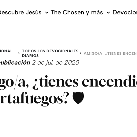
escubre Jesús
The Chosen y más
Devocion
IONAL
TODOS LOS DEVOCIONALES
DIARIOS
ublicación
2 de jul. de 2020
o/a, ¿tienes encend
ortafuegos? 🛡