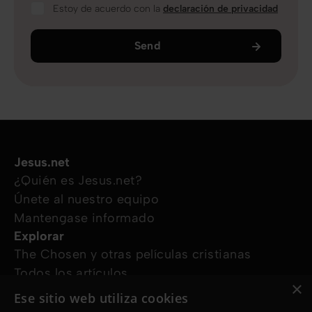
Estoy de acuerdo con la
declaración de privacidad
Send
Jesus.net
¿Quién es Jesus.net?
Únete al nuestro equipo
Mantengase informado
Explorar
The Chosen y otras películas cristianas
Todos los artículos
×
Cursos online
Ese sitio web utiliza cookies
Audioguías