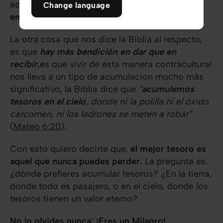
acusaron de estar “
trastornando el mundo
Change language
entero
”.
La otra cosa que nos dice la Biblia al respecto,
es que
hay más bendición en dar que en
recibir,
es que vivir de esta manera contracultural
nos lleva a un tipo de acumulacion mucho más
significativo, la Biblia dice que
“
acumulemos
tesoros en el cielo
, donde ni la polilla ni el óxido
carcomen, ni los ladrones se meten a robar”
(
Mateo 6:20
).
Con esto quiero decirte que,
el mejor tesoro es
aquel que nunca puedes perder.
La pregunta es,
¿dónde prefieres acumular tesoros? ¿En la tierra,
donde todo es pasajero, o en el cielo, donde los
tesoros tienen un valor eterno?
No lo olvides nunca: ¡Eres un Milagro!