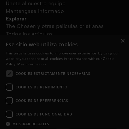
Únete al nuestro equipo
Mantengase informado
Explorar
The Chosen y otras películas cristianas
Todos los artículos
×
Cursos online
Ese sitio web utiliza cookies
Audioguías
This website uses cookies to improve user experience. By using our
¿Cómo podemos ayudarte?
website you consent to all cookies in accordance with our Cookie
Devocional diario
Policy.
Más información
Necesito oración
COOKIES ESTRICTAMENTE NECESARIAS
Tengo preguntas
Síguenos en
COOKIES DE RENDIMIENTO
COOKIES DE PREFERENCIAS
COOKIES DE FUNCIONALIDAD
MOSTRAR DETALLES