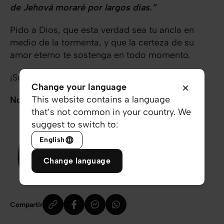
de Jehová moraré por largos días.”
Pido a Dios, que esta verdad sea tu ancla en
medio de la tormenta, y que la certeza de su
amor eterno te sostenga en todo momento.
¡Su bondad te persigue!
Change your language
This website contains a language
No lo olvides nunca: ¡Eres un Milagro!
that’s not common in your country. We
suggest to switch to:
English
Change language
Compartir