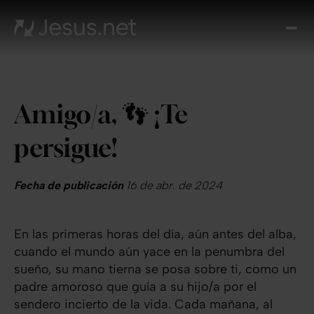
Des
Je
Th
Cho
Amigo/a, 👣 ¡Te
y m
Devo
persigue!
di
Crec
en 
Fecha de publicación
16 de abr. de 2024
Cont
En las primeras horas del día, aún antes del alba,
cuando el mundo aún yace en la penumbra del
sueño, su mano tierna se posa sobre ti, como un
padre amoroso que guía a su hijo/a por el
sendero incierto de la vida. Cada mañana, al