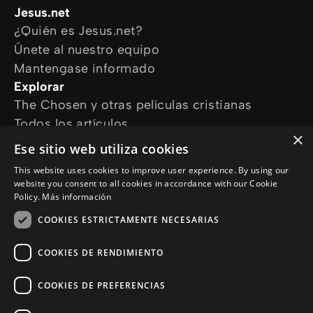
Jesus.net
¿Quién es Jesus.net?
Únete al nuestro equipo
Mantengase informado
Explorar
The Chosen y otras películas cristianas
Todos los artículos
×
Cursos online
Ese sitio web utiliza cookies
Audioguías
This website uses cookies to improve user experience. By using our
¿Cómo podemos ayudarte?
website you consent to all cookies in accordance with our Cookie
Devocional diario
Policy.
Más información
Necesito oración
COOKIES ESTRICTAMENTE NECESARIAS
Tengo preguntas
Síguenos en
COOKIES DE RENDIMIENTO
COOKIES DE PREFERENCIAS