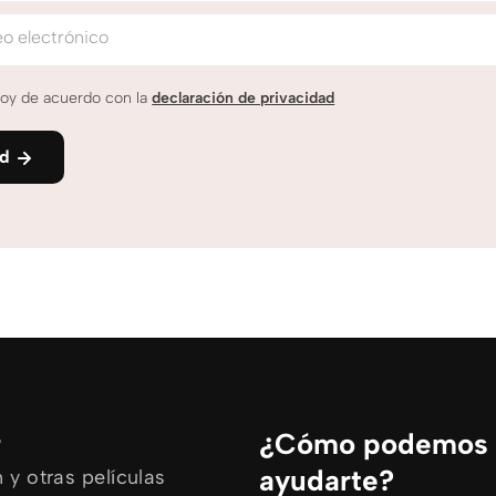
o electrónico
oy de acuerdo con la
declaración de privacidad
nd
r
¿Cómo podemos
ayudarte?
y otras películas