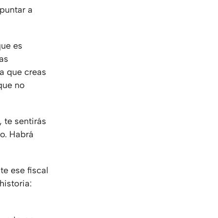
apuntar a
que es
sas
ra que creas
 que no
 te sentirás
o. Habrá
te ese fiscal
historia: