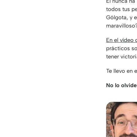
Él nunca ha 
todos tus p
Gólgota, y 
maravilloso
En el vídeo 
prácticos s
tener victor
Te llevo en 
No lo olvide