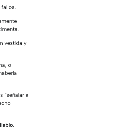
KO
Korean
fallos.
MG
Malagas
MM
Burmes
tamente
NL
Dutch
stimenta.
NL
Flemish
NO
Norwegi
n vestida y
PT
Portugue
RO
Romania
RU
Russian
na, o
SV
Swedish
haberla
TA
Tamil
TH
Thai
s “señalar a
TL
Tagalog
hecho
TL
Taglish
TR
Turkish
UK
Ukrainian
diablo.
UR
Urdu