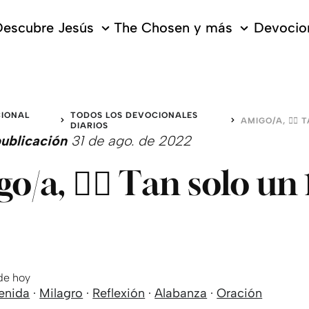
escubre Jesús
The Chosen y más
Devocion
IONAL
TODOS LOS DEVOCIONALES
O
DIARIOS
ublicación
31 de ago. de 2022
o/a, 👆🏻 Tan solo un 
 de hoy
enida
·
Milagro
·
Reflexión
·
Alabanza
·
Oración