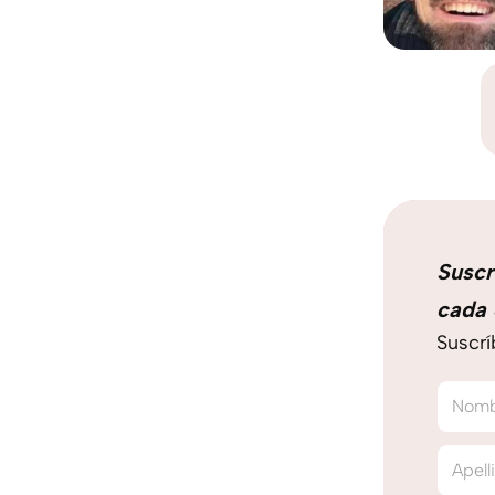
Suscr
cada 
Suscrí
Nom
Apell