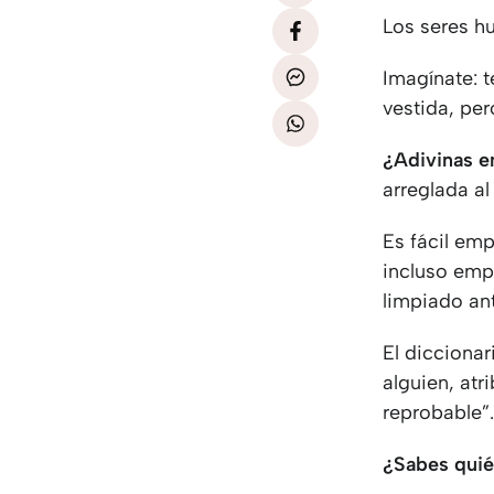
Los seres hu
Imagínate: 
vestida, pe
¿Adivinas en
arreglada al
Es fácil em
incluso emp
limpiado ant
El diccionar
alguien, atr
reprobable”
¿Sabes quié