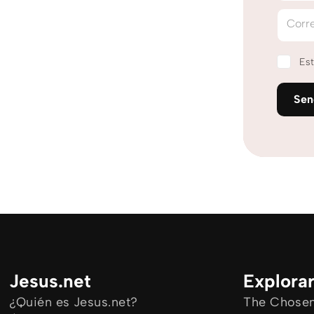
Corre
Est
Se
Jesus.net
Explora
¿Quién es Jesus.net?
The Chosen 