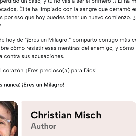
perdido un caso, y tú no vas a ser el primero ;) Él ha 
ecados, Él te ha limpiado con la sangre que derramó e
es por eso que hoy puedes tener un nuevo comienzo. 
?
de hoy de “¡Eres un Milagro!”
comparto contigo más c
obre cómo resistir esas mentiras del enemigo, y cómo
ia contra sus acusaciones.
el corazón. ¡Eres precioso(a) para Dios!
s nunca: ¡Eres un Milagro!
Christian Misch
Author