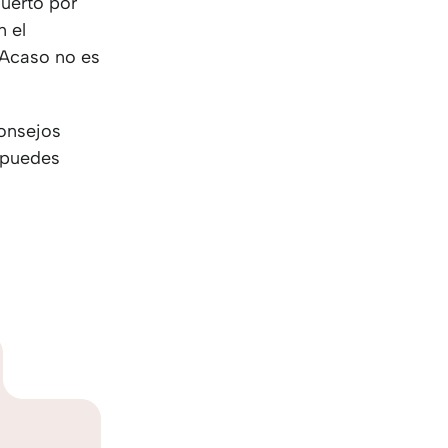
muerto por
n el
¿Acaso no es
onsejos
 puedes