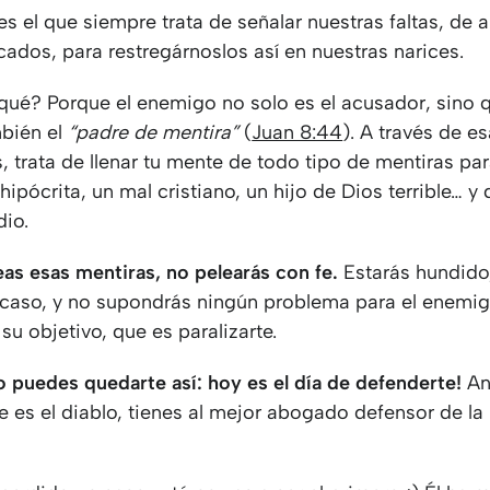
s el que siempre trata de señalar nuestras faltas, de 
cados, para restregárnoslos así en nuestras narices.
qué? Porque el enemigo no solo es el acusador, sino 
bién el
“padre de mentira”
(
Juan 8:44
). A través de e
 trata de llenar tu mente de todo tipo de mentiras pa
hipócrita, un mal cristiano, un hijo de Dios terrible… y
dio.
eas esas mentiras, no pelearás con fe.
Estarás hundido,
caso, y no supondrás ningún problema para el enemig
u objetivo, que es paralizarte.
o puedes quedarte así: hoy es el día de defenderte!
An
e es el diablo, tienes al mejor abogado defensor de la 