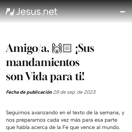
Des
Je
Th
Cho
Amigo/a, 🙌🏻 ¡Sus
y m
Devo
mandamientos
di
Crec
son Vida para ti!
en 
Cont
Fecha de publicación
28 de sep. de 2023
Seguimos avanzando en el texto de la semana, y
nos preparamos cada vez más para esa parte
que habla acerca de la Fe que vence al mundo.