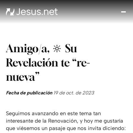
Des
Je
Th
Cho
Amigo/a, 🔆 Su
y m
Devo
Revelación te “re-
di
Crec
nueva”
en 
Cont
Fecha de publicación
19 de oct. de 2023
Seguimos avanzando en este tema tan
interesante de la Renovación, y hoy me gustaría
que viésemos un pasaje que nos invita diciendo: