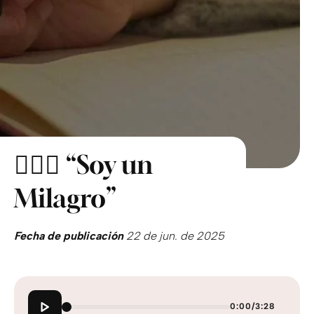
🙋🏻‍♂️ “Soy un
Milagro”
Fecha de publicación
22 de jun. de 2025
0:00
/
3:28