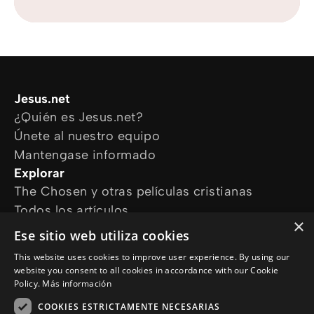
Jesus.net
¿Quién es Jesus.net?
Únete al nuestro equipo
Mantengase informado
Explorar
The Chosen y otras películas cristianas
Todos los artículos
×
Cursos online
Ese sitio web utiliza cookies
Audioguías
This website uses cookies to improve user experience. By using our
¿Cómo podemos ayudarte?
website you consent to all cookies in accordance with our Cookie
Devocional diario
Policy.
Más información
Necesito oración
COOKIES ESTRICTAMENTE NECESARIAS