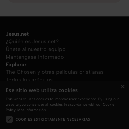
Jesus.net
¿Quién es Jesus.net?
Únete al nuestro equipo
Mantengase informado
Explorar
The Chosen y otras películas cristianas
Todos los artículos
×
Cursos online
Ese sitio web utiliza cookies
Audioguías
This website uses cookies to improve user experience. By using our
¿Cómo podemos ayudarte?
website you consent to all cookies in accordance with our Cookie
Devocional diario
Policy.
Más información
Necesito oración
COOKIES ESTRICTAMENTE NECESARIAS
Tengo preguntas