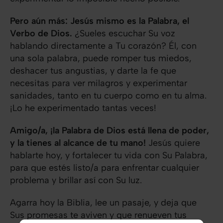
Pero aún más: Jesús mismo es la Palabra, el
Verbo de Dios.
¿Sueles escuchar Su voz
hablando directamente a Tu corazón? Él, con
una sola palabra, puede romper tus miedos,
deshacer tus angustias, y darte la fe que
necesitas para ver milagros y experimentar
sanidades, tanto en tu cuerpo como en tu alma.
¡Lo he experimentado tantas veces!
Amigo/a, ¡la Palabra de Dios está llena de poder,
y la tienes al alcance de tu mano!
Jesús quiere
hablarte hoy, y fortalecer tu vida con Su Palabra,
para que estés listo/a para enfrentar cualquier
problema y brillar así con Su luz.
Agarra hoy la Biblia, lee un pasaje, y deja que
Sus promesas te aviven y que renueven tus