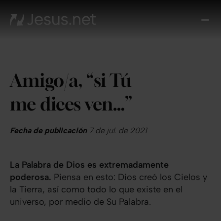
Des
Je
Th
Cho
Amigo/a, “si Tú
y m
Devo
me dices ven…”
di
Crec
en 
Fecha de publicación
7 de jul. de 2021
Cont
La Palabra de Dios es extremadamente
poderosa.
Piensa en esto: Dios creó los Cielos y
la Tierra, así como todo lo que existe en el
universo, por medio de Su Palabra.