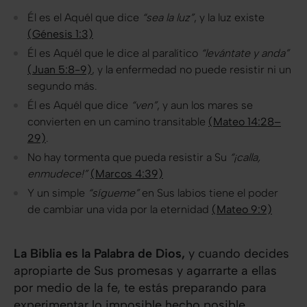
Él es el Aquél que dice
“sea la luz”
, y la luz existe
(Génesis 1:3)
Él es Aquél que le dice al paralítico
“levántate y anda”
(Juan 5:8-9)
, y la enfermedad no puede resistir ni un
segundo más.
Él es Aquél que dice
“ven”
, y aun los mares se
convierten en un camino transitable
(Mateo 14:28–
29)
.
No hay tormenta que pueda resistir a Su
“¡calla,
enmudece!”
(Marcos 4:39)
Y un simple
“sígueme”
en Sus labios tiene el poder
de cambiar una vida por la eternidad
(Mateo 9:9)
La Biblia es la Palabra de Dios,
y cuando decides
apropiarte de Sus promesas y agarrarte a ellas
por medio de la fe, te estás preparando para
experimentar lo imposible hecho posible.