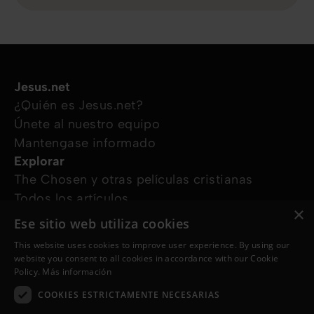
Jesus.net
¿Quién es Jesus.net?
Únete al nuestro equipo
Mantengase informado
Explorar
The Chosen y otras películas cristianas
Todos los artículos
×
Cursos online
Ese sitio web utiliza cookies
Audioguías
This website uses cookies to improve user experience. By using our
¿Cómo podemos ayudarte?
website you consent to all cookies in accordance with our Cookie
Devocional diario
Policy.
Más información
Necesito oración
COOKIES ESTRICTAMENTE NECESARIAS
Tengo preguntas