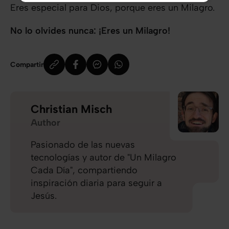
Eres especial para Dios, porque eres un Milagro.
No lo olvides nunca: ¡Eres un Milagro!
Compartir
Christian Misch
Author
Pasionado de las nuevas
tecnologías y autor de "Un Milagro
Cada Día", compartiendo
inspiración diaria para seguir a
Jesús.