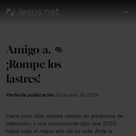
Des
Je
Th
Cho
Amigo/a, 👊
y m
Devo
¡Rompe los
di
Crec
lastres!
en 
Cont
Fecha de publicación
20 de ene. de 2024
Hace unos días estaba viendo un programa de
televisión, y una concursante dijo que 2020
había sido el mejor año de su vida. Ante la