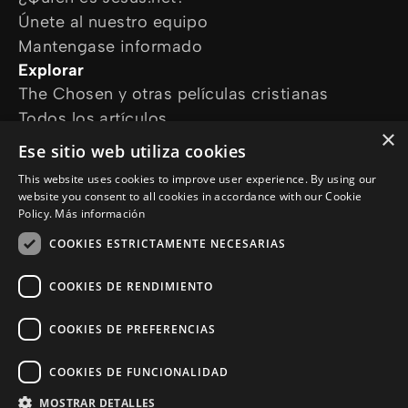
Únete al nuestro equipo
Mantengase informado
Explorar
The Chosen y otras películas cristianas
Todos los artículos
×
Cursos online
Ese sitio web utiliza cookies
Audioguías
This website uses cookies to improve user experience. By using our
¿Cómo podemos ayudarte?
website you consent to all cookies in accordance with our Cookie
Devocional diario
Policy.
Más información
Necesito oración
COOKIES ESTRICTAMENTE NECESARIAS
Tengo preguntas
Síguenos en
COOKIES DE RENDIMIENTO
COOKIES DE PREFERENCIAS
COOKIES DE FUNCIONALIDAD
MOSTRAR DETALLES