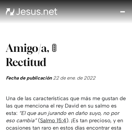
Des
Je
Th
Cho
Amigo/a, 🚦
y m
Devo
Rectitud
di
Crec
en 
Fecha de publicación
22 de ene. de 2022
Cont
Una de las características que más me gustan de
las que menciona el rey David en su salmo es
esta:
“El que aun jurando en daño suyo, no por
eso cambia”
(
Salmo 15:4
). ¡Es tan precioso, y en
ocasiones tan raro en estos días encontrar esta