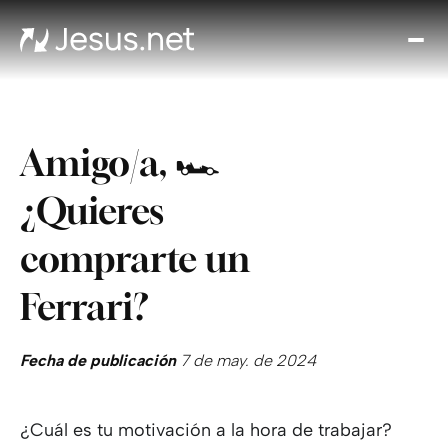
Des
Je
Th
Cho
Amigo/a, 🏎
y m
Devo
¿Quieres
di
Crec
comprarte un
en 
Cont
Ferrari?
Fecha de publicación
7 de may. de 2024
¿Cuál es tu motivación a la hora de trabajar?