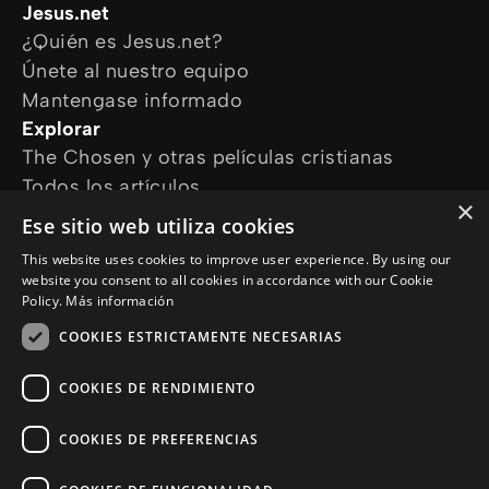
Jesus.net
¿Quién es Jesus.net?
Únete al nuestro equipo
Mantengase informado
Explorar
The Chosen y otras películas cristianas
Todos los artículos
×
Cursos online
Ese sitio web utiliza cookies
Audioguías
This website uses cookies to improve user experience. By using our
¿Cómo podemos ayudarte?
website you consent to all cookies in accordance with our Cookie
Devocional diario
Policy.
Más información
Necesito oración
COOKIES ESTRICTAMENTE NECESARIAS
Tengo preguntas
Síguenos en
COOKIES DE RENDIMIENTO
COOKIES DE PREFERENCIAS