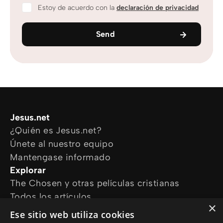
Estoy de acuerdo con la
declaración de privacidad
Send
Jesus.net
¿Quién es Jesus.net?
Únete al nuestro equipo
Mantengase informado
Explorar
The Chosen y otras películas cristianas
Todos los artículos
×
Cursos online
Ese sitio web utiliza cookies