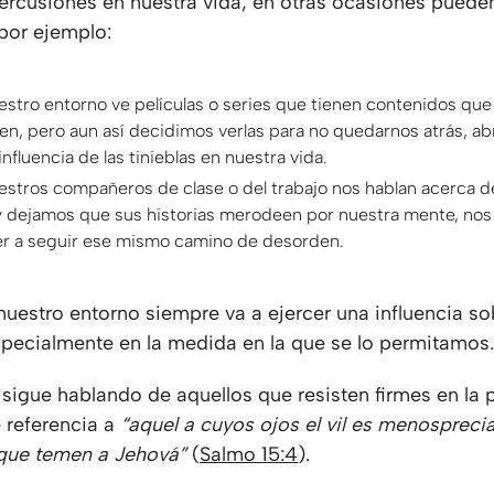
ercusiones en nuestra vida, en otras ocasiones puede
 por ejemplo:
stro entorno ve películas o series que tienen contenidos q
en, pero aun así decidimos verlas para no quedarnos atrás, ab
 influencia de las tinieblas en nuestra vida.
stros compañeros de clase o del trabajo nos hablan acerca de
 dejamos que sus historias merodeen por nuestra mente, no
r a seguir ese mismo camino de desorden.
nuestro entorno siempre va a ejercer una influencia so
specialmente en la medida en la que se lo permitamos
 sigue hablando de aquellos que resisten firmes en la 
e referencia a
“aquel a cuyos ojos el vil es menospreci
 que temen a Jehová”
(
Salmo 15:4
).