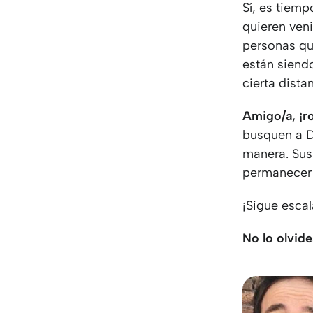
Sí, es tiem
quieren ven
personas qu
están siend
cierta dista
Amigo/a, ¡r
busquen a D
manera. Sus
permanecer 
¡Sigue esca
No lo olvide