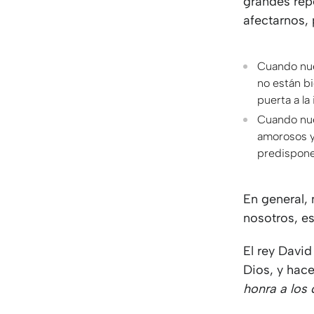
grandes rep
afectarnos,
Cuando nue
no están bi
puerta a la
Cuando nue
amorosos y
predispone
En general, 
nosotros, e
El rey David
Dios, y hac
honra a los