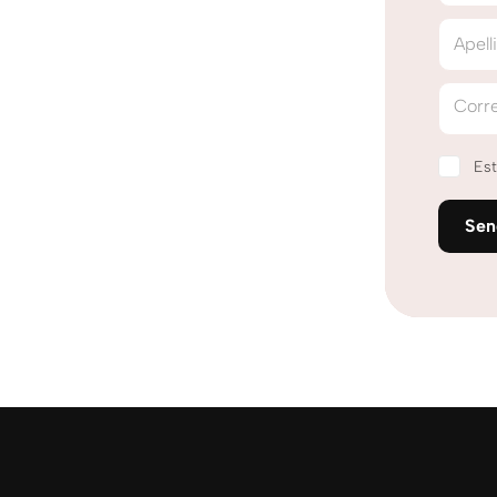
Apell
Corre
Est
Se