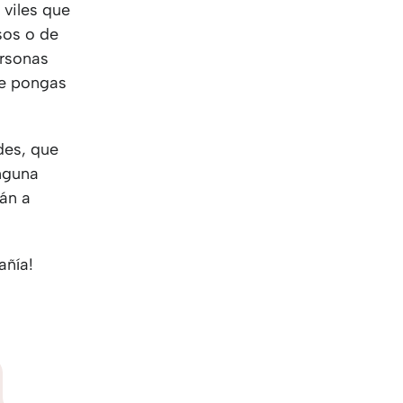
 viles que
sos o de
ersonas
ue pongas
des, que
nguna
rán a
añía!