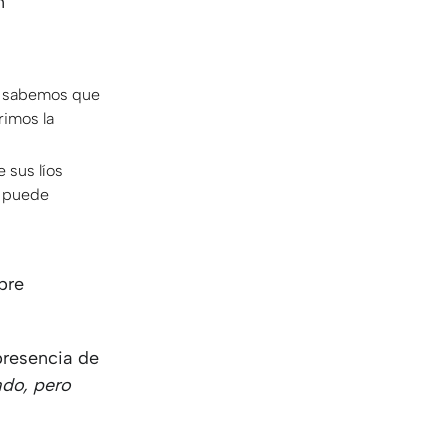
n
ue sabemos que
rimos la
 sus líos
s puede
bre
.
presencia de
ado, pero