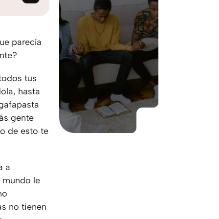
KO
Korean
MG
Malagas
MM
Burmes
NL
Dutch
ue parecía
NL
Flemish
ente?
NO
Norwegi
todos tus
PT
Portugue
ola, hasta
RO
Romania
 gafapasta
RU
Russian
ás gente
SV
Swedish
go de esto te
TA
Tamil
TH
Thai
TL
Tagalog
a a
TL
Taglish
l mundo le
TR
Turkish
no
UK
Ukrainian
as no tienen
UR
Urdu