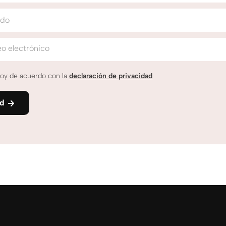
ido
o electrónico
oy de acuerdo con la
declaración de privacidad
nd