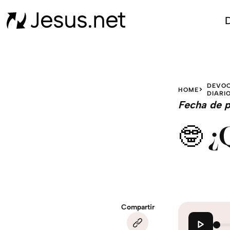
D
DEVOC
HOME
DIARI
Fecha de p
🤓 ¿
Compartir