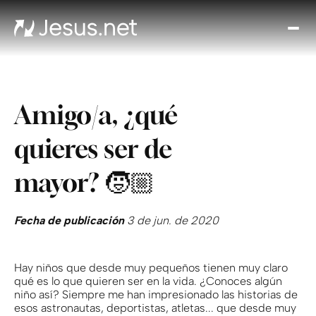
Des
Je
Th
Cho
Amigo/a, ¿qué
y m
Devo
quieres ser de
di
Crec
mayor? 🧒🏼
en 
Cont
Fecha de publicación
3 de jun. de 2020
Hay niños que desde muy pequeños tienen muy claro
qué es lo que quieren ser en la vida. ¿Conoces algún
niño así? Siempre me han impresionado las historias de
esos astronautas, deportistas, atletas... que desde muy