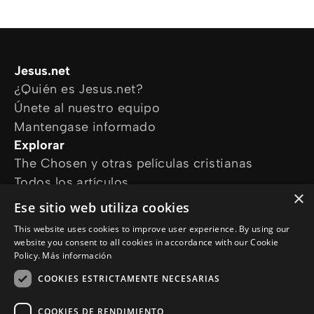
Jesus.net
¿Quién es Jesus.net?
Únete al nuestro equipo
Mantengase informado
Explorar
The Chosen y otras películas cristianas
Todos los artículos
×
Cursos online
Ese sitio web utiliza cookies
Audioguías
This website uses cookies to improve user experience. By using our
¿Cómo podemos ayudarte?
website you consent to all cookies in accordance with our Cookie
Devocional diario
Policy.
Más información
Necesito oración
COOKIES ESTRICTAMENTE NECESARIAS
Tengo preguntas
Síguenos en
COOKIES DE RENDIMIENTO