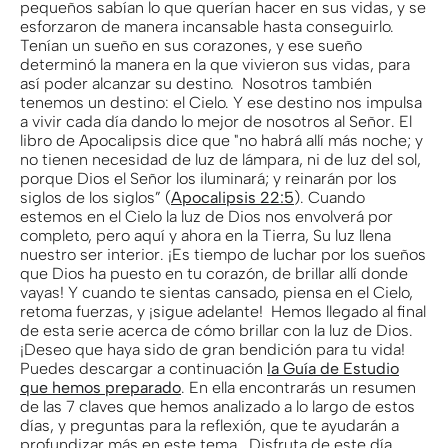
pequeños sabían lo que querían hacer en sus vidas, y se
esforzaron de manera incansable hasta conseguirlo.
Tenían un sueño en sus corazones, y ese sueño
determinó la manera en la que vivieron sus vidas, para
así poder alcanzar su destino. Nosotros también
tenemos un destino: el Cielo. Y ese destino nos impulsa
a vivir cada día dando lo mejor de nosotros al Señor. El
libro de Apocalipsis dice que "no habrá allí más noche; y
no tienen necesidad de luz de lámpara, ni de luz del sol,
porque Dios el Señor los iluminará; y reinarán por los
siglos de los siglos” (
Apocalipsis 22:5
). Cuando
estemos en el Cielo la luz de Dios nos envolverá por
completo, pero aquí y ahora en la Tierra, Su luz llena
nuestro ser interior. ¡Es tiempo de luchar por los sueños
que Dios ha puesto en tu corazón, de brillar allí donde
vayas! Y cuando te sientas cansado, piensa en el Cielo,
retoma fuerzas, y ¡sigue adelante! Hemos llegado al final
de esta serie acerca de cómo brillar con la luz de Dios.
¡Deseo que haya sido de gran bendición para tu vida!
Puedes descargar a continuación
la Guía de Estudio
que hemos preparado
. En ella encontrarás un resumen
de las 7 claves que hemos analizado a lo largo de estos
días, y preguntas para la reflexión, que te ayudarán a
profundizar más en este tema. Disfruta de este día,