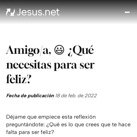
Des
Je
Th
Cho
Amigo/a, 😃 ¿Qué
y m
Devo
necesitas para ser
di
Crec
feliz?
en 
Cont
Fecha de publicación
18 de feb. de 2022
Déjame que empiece esta reflexión
preguntándote: ¿Qué es lo que crees que te hace
falta para ser feliz?