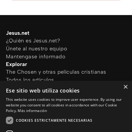
Jesus.net
¿Quién es Jesus.net?
Únete al nuestro equipo
Mantengase informado
Explorar
The Chosen y otras películas cristianas
Todos los artículos
×
Cursos online
Ese sitio web utiliza cookies
Audioguías
This website uses cookies to improve user experience. By using our
¿Cómo podemos ayudarte?
website you consent to all cookies in accordance with our Cookie
Devocional diario
Policy.
Más información
Necesito oración
COOKIES ESTRICTAMENTE NECESARIAS
Tengo preguntas