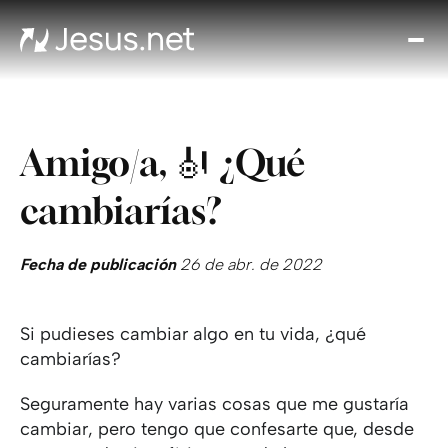
Des
Je
Th
Cho
Amigo/a, 🎻 ¿Qué
y m
Devo
cambiarías?
di
Crec
en 
Fecha de publicación
26 de abr. de 2022
Cont
Si pudieses cambiar algo en tu vida, ¿qué
cambiarías?
Seguramente hay varias cosas que me gustaría
cambiar, pero tengo que confesarte que, desde