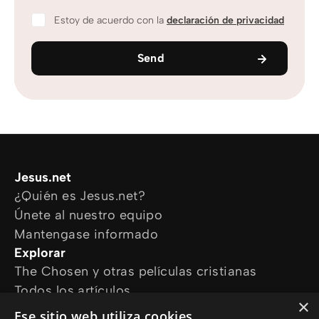
Estoy de acuerdo con la
declaración de privacidad
Send
Jesus.net
¿Quién es Jesus.net?
Únete al nuestro equipo
Mantengase informado
Explorar
The Chosen y otras películas cristianas
Todos los artículos
×
Cursos online
Ese sitio web utiliza cookies