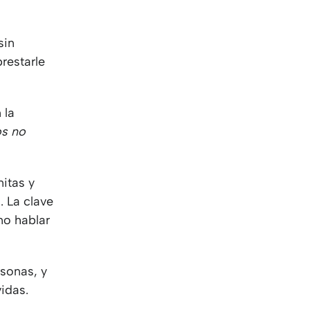
sin
restarle
 la
os no
nitas y
. La clave
ino hablar
sonas, y
vidas.