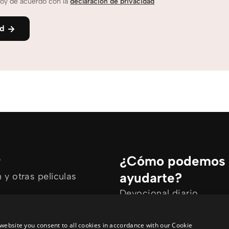
oy de acuerdo con la
declaración de privacidad
nd
r
¿Cómo podemos
ayudarte?
y otras películas
Devocional diario
rtículos
Necesito oración
ine
Tengo preguntas
website you consent to all cookies in accordance with our Cookie