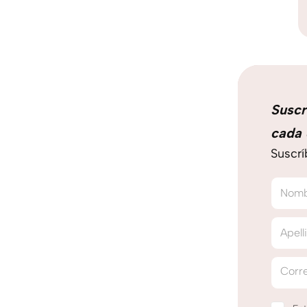
Suscr
cada 
Suscrí
Nom
Apell
Corre