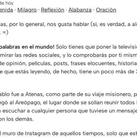
 de hoy
enida
·
Milagro
·
Reflexión
·
Alabanza
·
Oración
as, por lo general, nos gusta hablar (sí, es verdad, a 
… =)
 palabras en el mundo!
Solo tienes que poner la televis
rar las redes sociales, y lo comprobarás por ti mismo
 opinión, películas, posts, frases elocuentes, historia
e que estás leyendo, de hecho, tiene un poco más de
ablo fue a Atenas, como parte de su viaje misionero, p
egó al Areópago, el lugar donde se solían reunir todos 
a escuchar a cualquier persona que tuviese un mensaj
on los demás.
l muro de Instagram de aquellos tiempos, solo que es