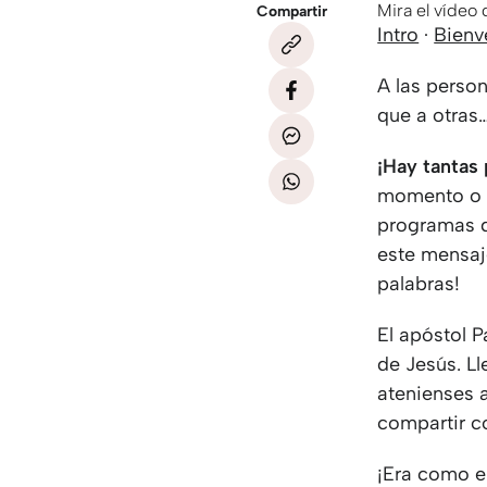
Mira el vídeo
Compartir
Intro
·
Bienv
A las person
que a otras
¡Hay tantas
momento o mi
programas de
este mensaj
palabras!
El apóstol P
de Jesús. Ll
atenienses 
compartir c
¡Era como e