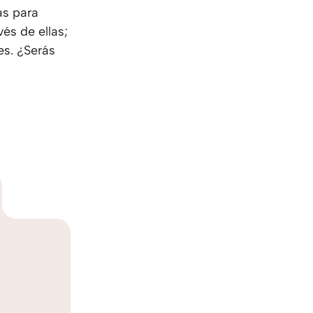
as para
vés de ellas;
es. ¿Serás