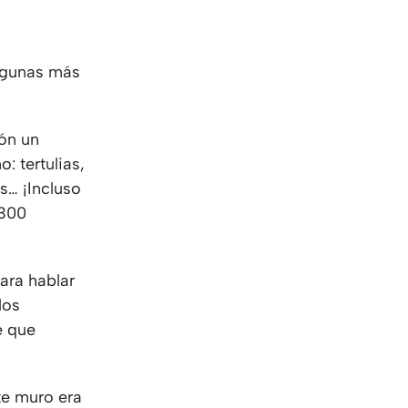
KO
Korean
MG
Malagas
MM
Burmes
algunas más
NL
Dutch
NL
Flemish
NO
Norwegi
ión un
PT
Portugue
: tertulias,
RO
Romania
s… ¡Incluso
RU
Russian
 300
SV
Swedish
TA
Tamil
TH
Thai
ara hablar
TL
Tagalog
los
TL
Taglish
e que
TR
Turkish
UK
Ukrainian
UR
Urdu
te muro era