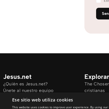
Est
Se
Jesus.net
Explora
¿Quién es Jesus.net?
The Chosen 
Únete al nuestro equipo
cristianas
Mantengase informado
Todos los a
Ese sitio web utiliza cookies
Cursos onl
This website uses cookies to improve user experience. By using our 