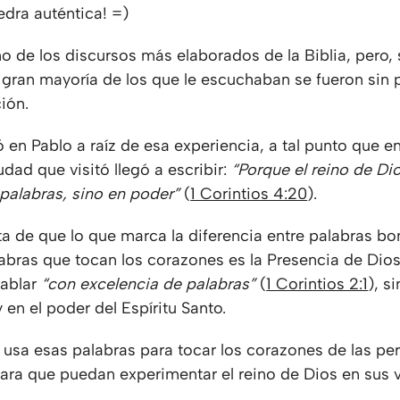
piedra auténtica! =)
o de los discursos más elaborados de la Biblia, pero, 
 gran mayoría de los que le escuchaban se fueron sin p
ción.
en Pablo a raíz de esa experiencia, a tal punto que en
udad que visitó llegó a escribir:
“Porque el reino de Di
palabras, sino en poder”
(
1 Corintios 4:20
).
a de que lo que marca la diferencia entre palabras bo
abras que tocan los corazones es la Presencia de Dios
hablar
“con excelencia de palabras”
(
1 Corintios 2:1
), s
y en el poder del Espíritu Santo.
usa esas palabras para tocar los corazones de las per
para que puedan experimentar el reino de Dios en sus 