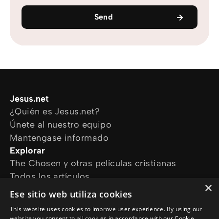
Send
Jesus.net
¿Quién es Jesus.net?
Únete al nuestro equipo
Mantengase informado
Explorar
The Chosen y otras películas cristianas
Todos los artículos
×
Cursos online
Ese sitio web utiliza cookies
Audioguías
This website uses cookies to improve user experience. By using our
¿Cómo podemos ayudarte?
website you consent to all cookies in accordance with our Cookie