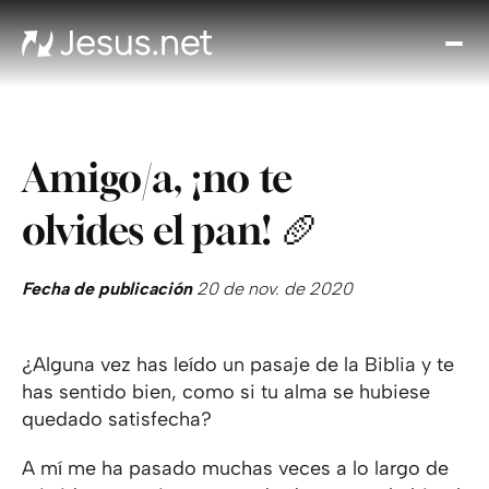
Des
Je
Th
Cho
Amigo/a, ¡no te
y m
Devo
olvides el pan! 🥖
di
Crec
en 
Fecha de publicación
20 de nov. de 2020
Cont
¿Alguna vez has leído un pasaje de la Biblia y te
has sentido bien, como si tu alma se hubiese
quedado satisfecha?
A mí me ha pasado muchas veces a lo largo de