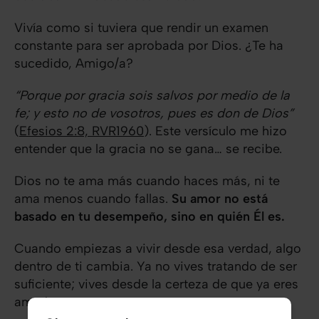
Vivía como si tuviera que rendir un examen
constante para ser aprobada por Dios. ¿Te ha
sucedido, Amigo/a?
“Porque por gracia sois salvos por medio de la
fe; y esto no de vosotros, pues es don de Dios”
(
Efesios 2:8, RVR1960
). Este versículo me hizo
entender que la gracia no se gana… se recibe.
Dios no te ama más cuando haces más, ni te
ama menos cuando fallas.
Su amor no está
basado en tu desempeño, sino en quién Él es.
Cuando empiezas a vivir desde esa verdad, algo
dentro de ti cambia. Ya no vives tratando de ser
suficiente; vives desde la certeza de que ya eres
amado.