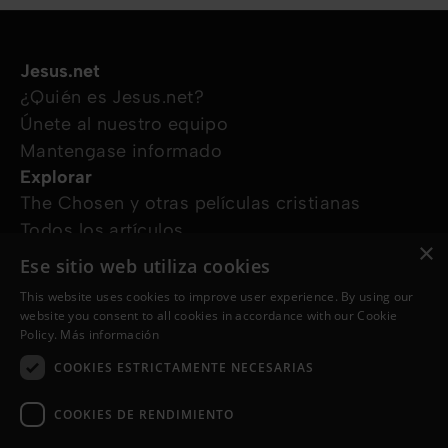
Jesus.net
¿Quién es Jesus.net?
Únete al nuestro equipo
Mantengase informado
Explorar
The Chosen y otras películas cristianas
Todos los artículos
×
Cursos online
Ese sitio web utiliza cookies
Audioguías
This website uses cookies to improve user experience. By using our
¿Cómo podemos ayudarte?
website you consent to all cookies in accordance with our Cookie
Devocional diario
Policy.
Más información
Necesito oración
COOKIES ESTRICTAMENTE NECESARIAS
Tengo preguntas
Síguenos en
COOKIES DE RENDIMIENTO