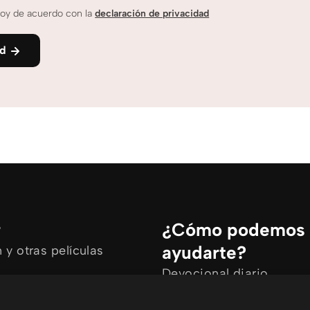
oy de acuerdo con la
declaración de privacidad
nd
r
¿Cómo podemos
ayudarte?
y otras películas
Devocional diario
rtículos
Necesito oración
ine