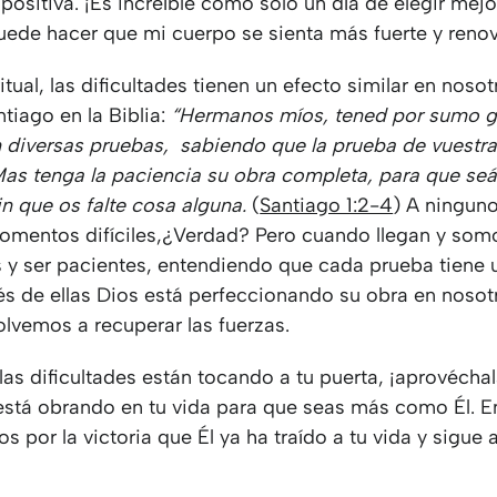
ositiva. ¡Es increíble cómo solo un día de elegir mejo
uede hacer que mi cuerpo se sienta más fuerte y reno
ritual, las dificultades tienen un efecto similar en nosot
tiago en la Biblia:
“Hermanos míos, tened por sumo 
n diversas pruebas,
sabiendo que la prueba de vuestra
Mas tenga la paciencia su obra completa, para que seá
in que os falte cosa alguna.
(
Santiago 1:2-4
) A ningun
omentos difíciles,¿Verdad? Pero cuando llegan y so
 y ser pacientes, entendiendo que cada prueba tiene 
és de ellas Dios está perfeccionando su obra en nosot
olvemos a recuperar las fuerzas.
las dificultades están tocando a tu puerta, ¡aprovéchal
 está obrando en tu vida para que seas más como Él. E
os por la victoria que Él ya ha traído a tu vida y sigue