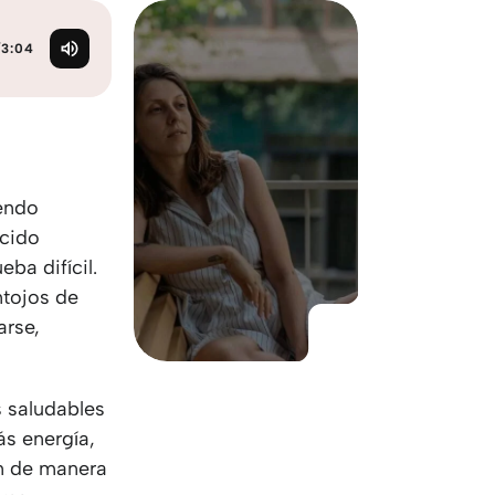
KO
Korean
MG
Malagas
/
3:04
MM
Burmes
NL
Dutch
NL
Flemish
NO
Norwegi
PT
Portugue
endo
RO
Romania
ecido
RU
Russian
ba difícil.
SV
Swedish
ntojos de
TA
Tamil
arse,
TH
Thai
TL
Tagalog
TL
Taglish
s saludables
TR
Turkish
s energía,
UK
Ukrainian
n de manera
UR
Urdu