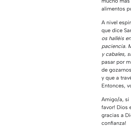
mucho más p
alimentos p
A nivel espi
que dice San
os halléis e
paciencia. 
y cabales, s
pasar por m
de gozarnos
y que a trav
Entonces, v
Amigo/a, si 
favor! Dios
gracias a Di
confianza!