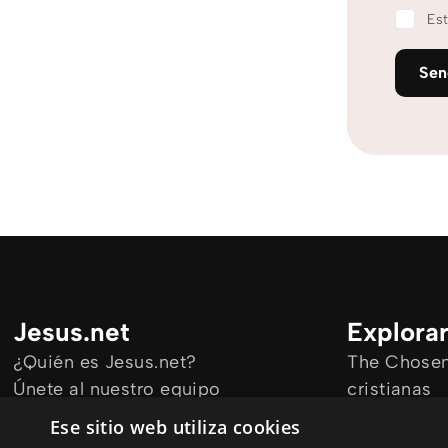
Est
Se
Jesus.net
Explora
¿Quién es Jesus.net?
The Chosen 
Únete al nuestro equipo
cristianas
Mantengase informado
Todos los a
Ese sitio web utiliza cookies
Cursos onl