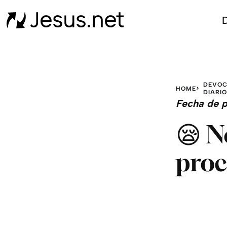
D
DEVOC
HOME
DIARIO
Fecha de p
😪 N
proc