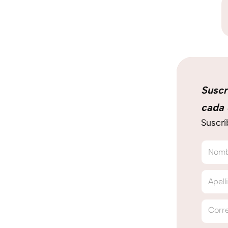
Suscr
cada 
Suscrí
Nom
Apell
Corre