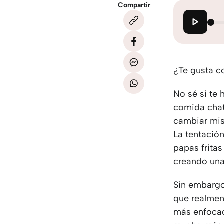
Compartir
¿Te gusta c
No sé si te
comida chat
cambiar mis 
La tentació
papas fritas
creando una
Sin embargo
que realmen
más enfocad