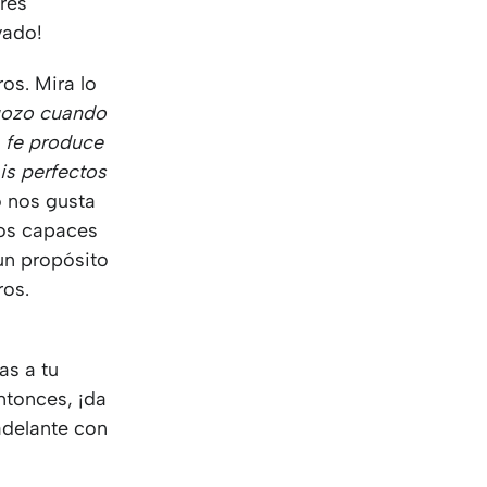
res
vado!
ros. Mira lo
gozo cuando
 fe produce
is perfectos
o nos gusta
mos capaces
un propósito
ros.
as a tu
ntonces, ¡da
 adelante con