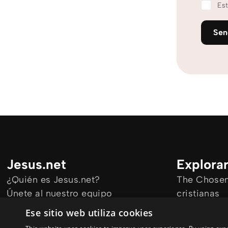
Est
Se
Jesus.net
Explora
¿Quién es Jesus.net?
The Chosen 
Únete al nuestro equipo
cristianas
Mantengase informado
Todos los a
Ese sitio web utiliza cookies
Cursos onl