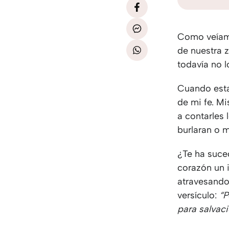
Como veíamo
de nuestra 
todavía no 
Cuando esta
de mi fe. M
a contarles
burlaran o 
¿Te ha suced
corazón un 
atravesando 
versículo:
“P
para salvac