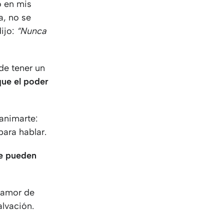
o en mis
a, no se
ijo:
“Nunca
de tener un
que el poder
animarte:
para hablar.
ue pueden
l amor de
lvación.