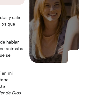
KO
Korean
MG
Malagas
MM
Burmes
os y salir
NL
Dutch
llos que
NL
Flemish
NO
Norwegi
PT
Portugue
de hablar
RO
Romania
a me animaba
RU
Russian
que se
SV
Swedish
TA
Tamil
TH
Thai
í en mi
TL
Tagalog
taba
TL
Taglish
ste
TR
Turkish
er de Dios
UK
Ukrainian
UR
Urdu