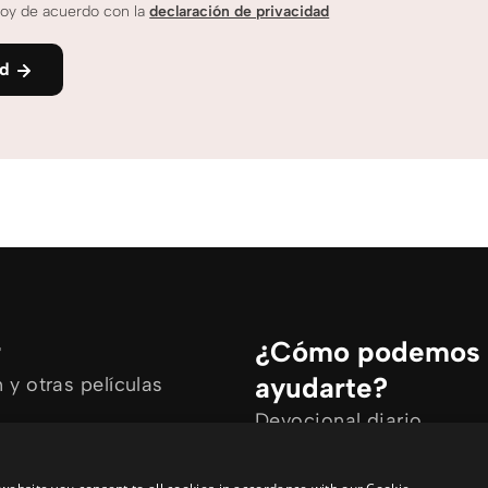
oy de acuerdo con la
declaración de privacidad
nd
r
¿Cómo podemos
ayudarte?
y otras películas
Devocional diario
rtículos
Necesito oración
ine
Tengo preguntas