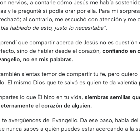
on nervios, a contarle cómo Jesús me había sostenid
as y le pregunté si podía orar por ella. Para mi sorpres
 rechazó; al contrario, me escuchó con atención y me d
ía hablado de esto, justo lo necesitaba”.
prendí que compartir acerca de Jesús no es cuestión 
rfecto, sino de hablar desde el corazón,
confiando en 
vangelio, no en mis palabras.
también sientas temor de compartir tu fe, pero quiero 
lo! El mismo Dios que te salvó es quien te da valentía 
artes lo que Él hizo en tu vida,
siembras semillas q
 eternamente el corazón de alguien.
 te avergüences del Evangelio. Da ese paso, habla de
ue nunca sabes a quién puedes estar acercando a la sa