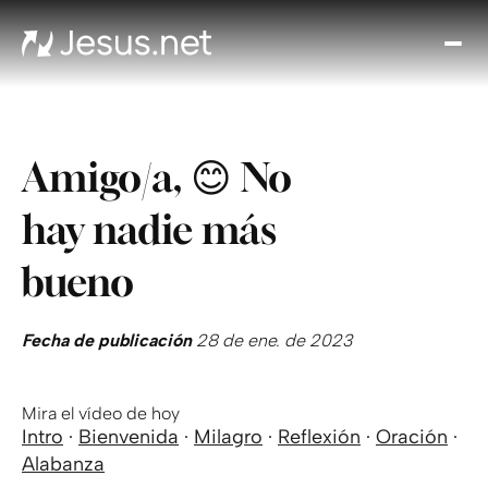
Des
Je
Th
Cho
Amigo/a, 😊 No
y m
Devo
hay nadie más
di
Crec
bueno
en 
Cont
Fecha de publicación
28 de ene. de 2023
Mira el vídeo de hoy
Intro
·
Bienvenida
·
Milagro
·
Reflexión
·
Oración
·
Alabanza