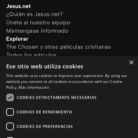
Jesus.net
¿Quién es Jesus.net?
Únete al nuestro equipo
Mantengase informado
Explorar
The Chosen y otras películas cristianas
Todos los artículos
×
Cursos online
Ese sitio web utiliza cookies
Audioguías
This website uses cookies to improve user experience. By using our
¿Cómo podemos ayudarte?
website you consent to all cookies in accordance with our Cookie
Devocional diario
Policy.
Más información
Necesito oración
COOKIES ESTRICTAMENTE NECESARIAS
Tengo preguntas
Síguenos en
COOKIES DE RENDIMIENTO
COOKIES DE PREFERENCIAS