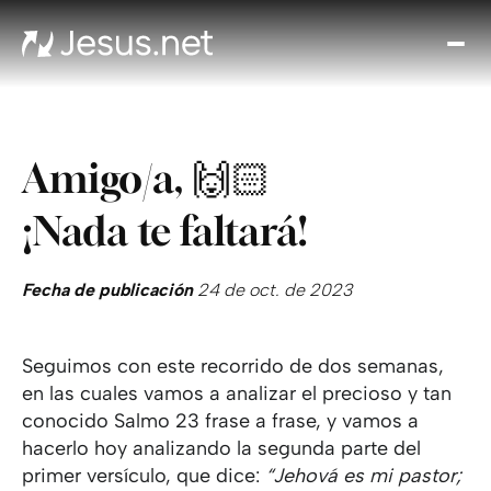
Des
Je
Th
Cho
Amigo/a, 🙌🏻
y m
Devo
¡Nada te faltará!
di
Crec
en 
Fecha de publicación
24 de oct. de 2023
Cont
Seguimos con este recorrido de dos semanas,
en las cuales vamos a analizar el precioso y tan
conocido Salmo 23 frase a frase, y vamos a
hacerlo hoy analizando la segunda parte del
primer versículo, que dice:
“Jehová es mi pastor;