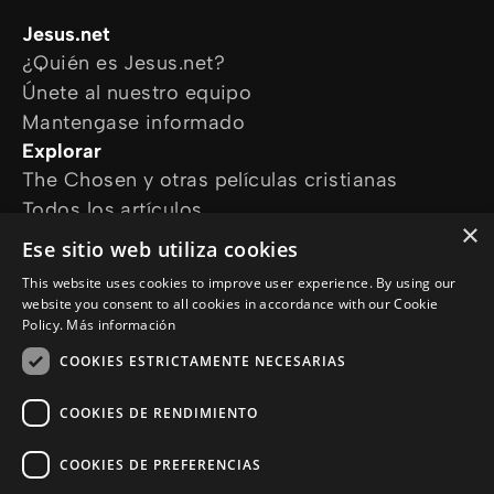
Jesus.net
¿Quién es Jesus.net?
Únete al nuestro equipo
Mantengase informado
Explorar
The Chosen y otras películas cristianas
Todos los artículos
×
Cursos online
Ese sitio web utiliza cookies
Audioguías
This website uses cookies to improve user experience. By using our
¿Cómo podemos ayudarte?
website you consent to all cookies in accordance with our Cookie
Devocional diario
Policy.
Más información
Necesito oración
COOKIES ESTRICTAMENTE NECESARIAS
Tengo preguntas
Síguenos en
COOKIES DE RENDIMIENTO
COOKIES DE PREFERENCIAS