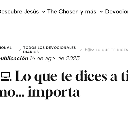
escubre Jesús
The Chosen y más
Devocion
IONAL
TODOS LOS DEVOCIONALES
DIARIOS
ublicación
16 de ago. de 2025
💻 Lo que te dices a t
mo… importa