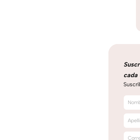
Suscr
cada 
Suscrí
Nom
Apell
Corre