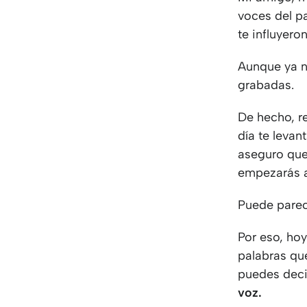
voces del pa
te influyero
Aunque ya n
grabadas.
De hecho, r
día te levan
aseguro que
empezarás a
Puede parec
Por eso, hoy
palabras que
puedes dec
voz.