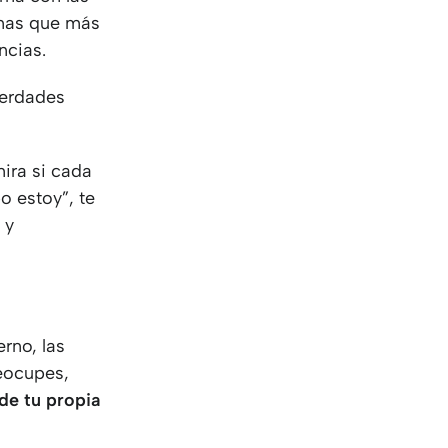
sonas que más
ncias.
verdades
ira si cada
o estoy”, te
 y
rno, las
reocupes,
de tu propia