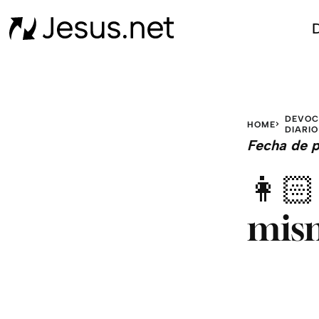
D
DEVOC
HOME
DIARIO
Fecha de p
👩🏻‍
mis