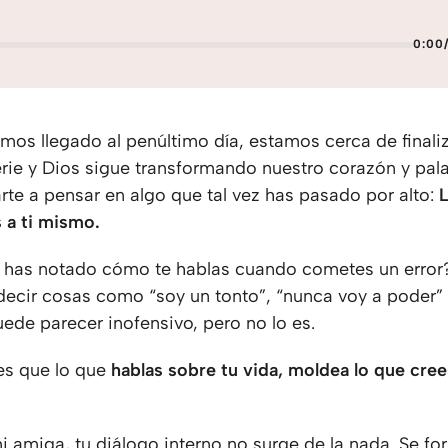
0:00
mos llegado al penúltimo día, estamos cerca de finaliz
rie y Dios sigue transformando nuestro corazón y pal
arte a pensar en algo que tal vez has pasado por alto:
L
 a ti mismo.
 has notado cómo te hablas cuando cometes un error
ecir cosas como “soy un tonto”, “nunca voy a poder”
ede parecer inofensivo, pero no lo es.
 es que lo que
hablas sobre tu vida, moldea lo que cree
 amiga, tu diálogo interno no surge de la nada. Se fo