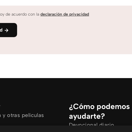
oy de acuerdo con la
declaración de privacidad
nd
r
¿Cómo podemos
ayudarte?
y otras películas
Devocional diario
rtículos