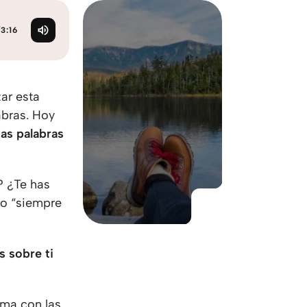
KO
Korean
MG
Malagas
/
3:16
MM
Burmes
NL
Dutch
NL
Flemish
NO
Norwegi
ar esta
PT
Portugue
abras. Hoy
RO
Romania
as palabras
RU
Russian
SV
Swedish
? ¿Te has
TA
Tamil
 o “siempre
TH
Thai
TL
Tagalog
TL
Taglish
s sobre ti
TR
Turkish
UK
Ukrainian
UR
Urdu
rma con las