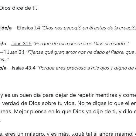
Dios dice de ti:
ido/a
–
Efesios 1:4
“Dios nos escogió en él antes de la creació
o/a
–
Juan 3:16
“Porque de tal manera amó Dios al mundo…”
–
1 Juan 3:1
“Fíjense qué gran amor nos ha dado el Padre, que 
os…”
o/a
–
Isaías 43:4
“Porque eres precioso a mis ojos y digno de 
y es un buen día para dejar de repetir mentiras y com
a verdad de Dios sobre tu vida. No te digas lo que el 
reas. Mejor piensa en lo que Dios ya dijo de ti, y dilo 
.
s, eres un milagro, y es más, ¿qué tal si ahora mismo, 