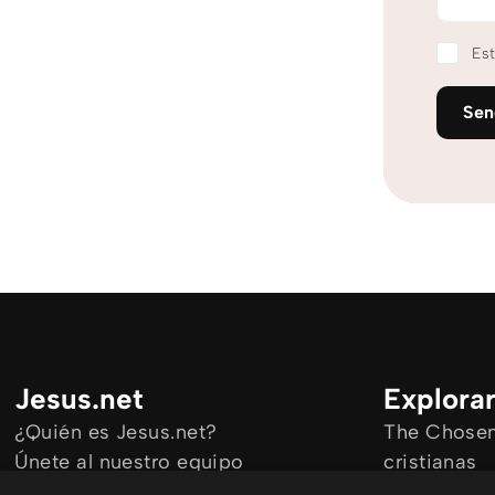
Est
Se
Jesus.net
Explora
¿Quién es Jesus.net?
The Chosen 
Únete al nuestro equipo
cristianas
Mantengase informado
Todos los a