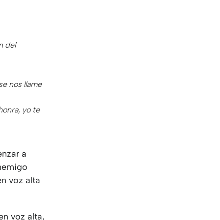
n del
se nos llame
honra, yo te
enzar a
enemigo
en voz alta
en voz alta,