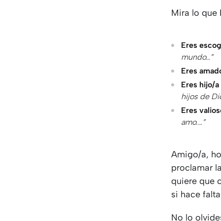
Mira lo que 
Eres escog
mundo…”
Eres amad
Eres hijo/a
hijos de Di
Eres valios
amo.…”
Amigo/a, ho
proclamar l
quiere que c
si hace falta
No lo olvide