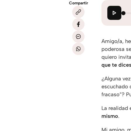
Compartir
Amigo/a, he
poderosa se
quiero invit
que te dices
¿Alguna vez
escuchado d
fracaso”? Pu
La realidad
mismo
.
Mi amigo, mi